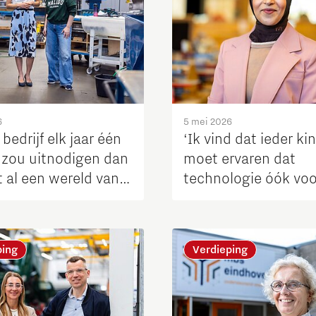
6
5 mei 2026
 bedrijf elk jaar één
‘Ik vind dat ieder ki
 zou uitnodigen dan
moet ervaren dat
 al een wereld van
technologie óók voo
il kunnen maken
is, zowel binnen als
e arbeidsmarkt in
de klas’
gio’
ping
Verdieping