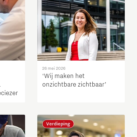
26 mei 2026
‘Wij maken het
a
onzichtbare zichtbaar’
ciezer
Verdieping