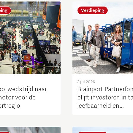
ping
Verdieping
Micro and nano electronics
2 jul 2026
botwedstrijd naar
Brainport Partnerfo
motor voor de
blijft investeren in t
ortregio
leefbaarheid en
bereikbaarheid van 
regio