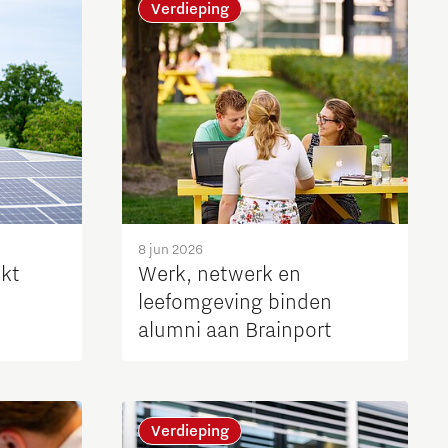
Verdieping
8 jun 2026
ikt
Werk, netwerk en
leefomgeving binden
alumni aan Brainport
Verdieping