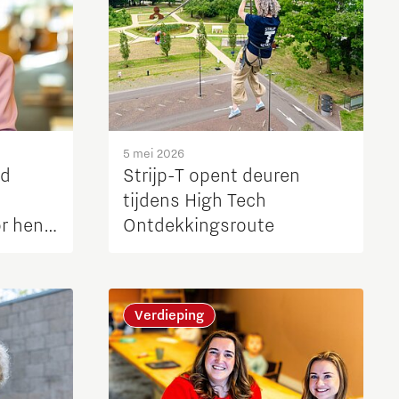
5 mei 2026
nd
Strijp-T opent deuren
tijdens High Tech
r hen
Ontdekkingsroute
 buiten
Verdieping