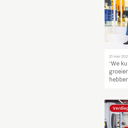
Maatschappelijk
Medische Technologie
Micro- en nano-elektronica
Mobiliteit
21 mei 20
‘We ku
groeie
Netcongestie
hebben
Ondernemen
Onderwijs
Verdie
Ontdek Brainport