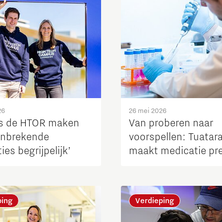
26
26 mei 2026
ns de HTOR maken
Van proberen naar
nbrekende
voorspellen: Tuatar
ies begrijpelijk’
maakt medicatie pre
ping
Verdieping