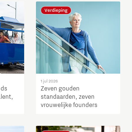
Brainport Industries Campus
Verdieping
High Tech Campus Eindhoven
Strijp District
TU/e Campus
Food
Next Tech Food Factories
1 jul 2026
nds
Zeven gouden
alent,
standaarden, zeven
vrouwelijke founders
de