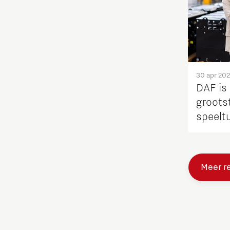
Studenten
Studententeam
30 apr 20
Systems engineering
DAF is
groots
Technologie
speeltu
Technologiepromotie
Meer r
Waterstoftransitie
Werken