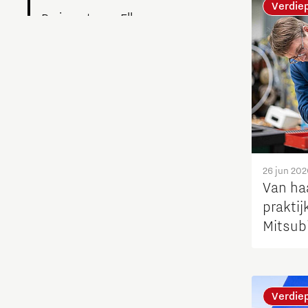
Verdie
Brainport voor Elkaar
Charging Energy Hubs
Circulariteit
Defence & Space
Design
26 jun 202
Van ha
prakti
Duurzaamheid
Mitsub
van G
Energie
Food
Verdie