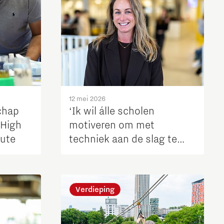
12 mei 2026
chap
‘Ik wil álle scholen
 High
motiveren om met
ute
techniek aan de slag te
gaan’
Verdieping