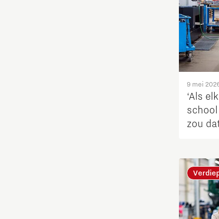
Opschaling energie-innovatie
en producten
PSV partnership
Quantum Computing
9 mei 202
‘Als elk
Regio Deal Brainport Eindhoven
school
zou dat
Samenwerken
versch
voor d
Semiconductor
deze re
Verdie
Startups
Strategie & Organisatie