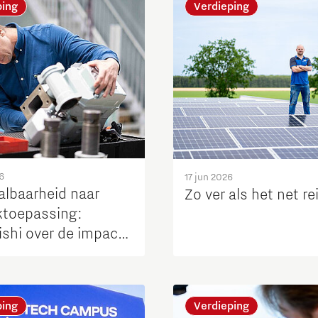
ping
Verdieping
6
17 jun 2026
albaarheid naar
Zo ver als het net re
jktoepassing:
ishi over de impact
TD-H
ping
Verdieping