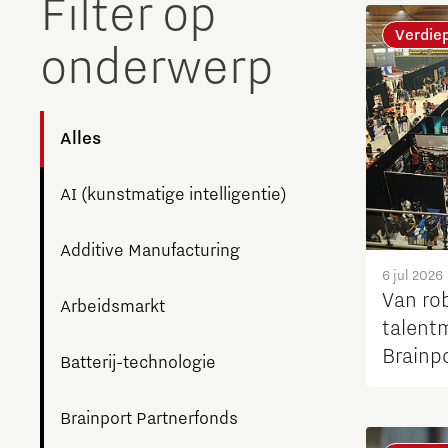
Filter op
The Gate voor tech startups
Verdie
onderwerp
Hoe bescherm ik mijn idee?
Brainport Networking Financials
Alles
AI (kunstmatige intelligentie)
Integrated Photonics
Additive Manufacturing
6 jul 2026
Van ro
Arbeidsmarkt
talent
Brainp
Batterij-technologie
Brainport Partnerfonds