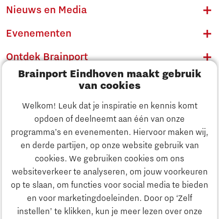
Nieuws en Media
Evenementen
Ontdek Brainport
Brainport Eindhoven maakt gebruik
Innovatie
van cookies
Ondernemen
Welkom! Leuk dat je inspiratie en kennis komt
opdoen of deelneemt aan één van onze
Onderwijs
programma’s en evenementen. Hiervoor maken wij,
Ontdek Brainport
en derde partijen, op onze website gebruik van
Maatschappelijk
cookies. We gebruiken cookies om ons
Innovatie
websiteverkeer te analyseren, om jouw voorkeuren
Strategie & Organisatie
op te slaan, om functies voor social media te bieden
Zoeken
en voor marketingdoeleinden. Door op ‘Zelf
Ondernemen
instellen’ te klikken, kun je meer lezen over onze