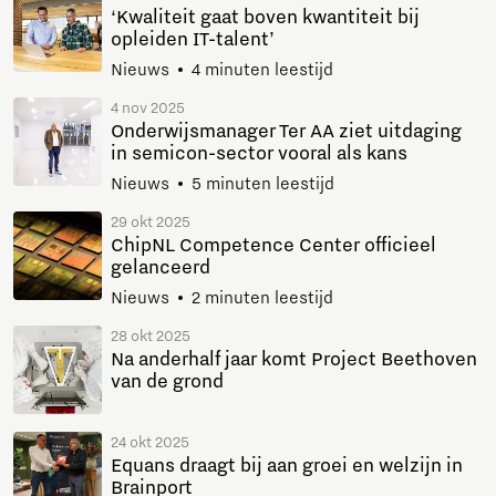
‘Kwaliteit gaat boven kwantiteit bij
opleiden IT-talent’
Nieuws
4 minuten leestijd
4 nov 2025
Onderwijsmanager Ter AA ziet uitdaging
in semicon-sector vooral als kans
Nieuws
5 minuten leestijd
29 okt 2025
ChipNL Competence Center officieel
gelanceerd
Nieuws
2 minuten leestijd
28 okt 2025
Na anderhalf jaar komt Project Beethoven
van de grond
24 okt 2025
Equans draagt bij aan groei en welzijn in
Brainport