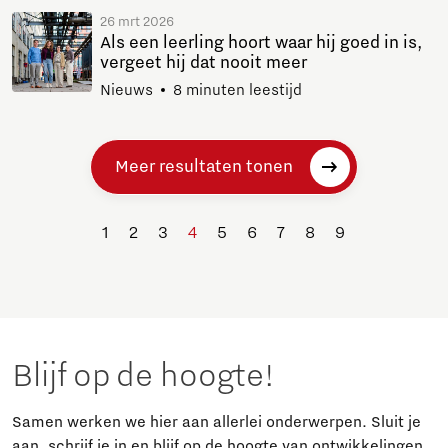
26 mrt 2026
Als een leerling hoort waar hij goed in is,
vergeet hij dat nooit meer
Nieuws
8 minuten leestijd
Meer resultaten tonen
1
2
3
4
5
6
7
8
9
Blijf op de hoogte!
Samen werken we hier aan allerlei onderwerpen. Sluit je
aan, schrijf je in en blijf op de hoogte van ontwikkelingen