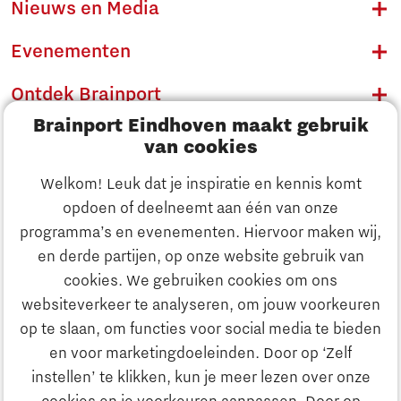
Nieuws en Media
Evenementen
Ontdek Brainport
Brainport Eindhoven maakt gebruik
Innovatie
van cookies
Ondernemen
Welkom! Leuk dat je inspiratie en kennis komt
opdoen of deelneemt aan één van onze
Onderwijs
programma’s en evenementen. Hiervoor maken wij,
Ontdek Brainport
en derde partijen, op onze website gebruik van
Maatschappelijk
cookies. We gebruiken cookies om ons
Innovatie
websiteverkeer te analyseren, om jouw voorkeuren
Strategie & Organisatie
op te slaan, om functies voor social media te bieden
Zoeken
en voor marketingdoeleinden. Door op ‘Zelf
Ondernemen
instellen’ te klikken, kun je meer lezen over onze
Contact