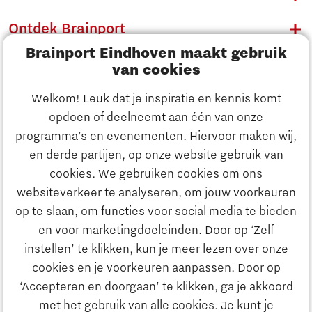
Ontdek Brainport
Brainport Eindhoven maakt gebruik
Innovatie
van cookies
Ondernemen
Welkom! Leuk dat je inspiratie en kennis komt
opdoen of deelneemt aan één van onze
Onderwijs
programma’s en evenementen. Hiervoor maken wij,
Ontdek Brainport
en derde partijen, op onze website gebruik van
Maatschappelijk
cookies. We gebruiken cookies om ons
Innovatie
websiteverkeer te analyseren, om jouw voorkeuren
Strategie & Organisatie
op te slaan, om functies voor social media te bieden
Zoeken
en voor marketingdoeleinden. Door op ‘Zelf
Ondernemen
instellen’ te klikken, kun je meer lezen over onze
Contact
cookies en je voorkeuren aanpassen. Door op
‘Accepteren en doorgaan’ te klikken, ga je akkoord
Onderwijs
Naar internationale website
met het gebruik van alle cookies. Je kunt je