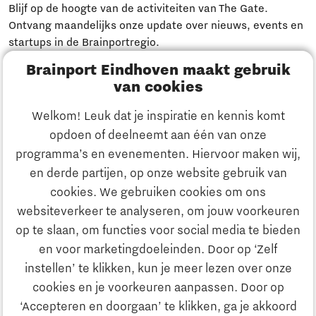
Blijf op de hoogte van de activiteiten van The Gate.
Ontvang maandelijks onze update over nieuws, events en
startups in de Brainportregio.
Brainport Eindhoven maakt gebruik
Meld je aan
van cookies
Welkom! Leuk dat je inspiratie en kennis komt
Heb je een vraag?
opdoen of deelneemt aan één van onze
programma’s en evenementen. Hiervoor maken wij,
E-mailadres:
info@thegate.tech
en derde partijen, op onze website gebruik van
Volg ons
cookies. We gebruiken cookies om ons
websiteverkeer te analyseren, om jouw voorkeuren
Bezoekadres walk-in hours &
op te slaan, om functies voor social media te bieden
The Gate Academy
en voor marketingdoeleinden. Door op ‘Zelf
instellen’ te klikken, kun je meer lezen over onze
Eindhoven University of Technology
cookies en je voorkeuren aanpassen. Door op
Alpha Hub, 2e verdieping
‘Accepteren en doorgaan’ te klikken, ga je akkoord