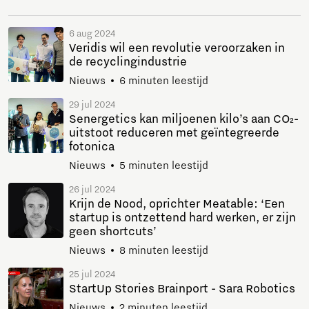
6 aug 2024
Veridis wil een revolutie veroorzaken in
de recyclingindustrie
Nieuws
6 minuten leestijd
29 jul 2024
Senergetics kan miljoenen kilo’s aan CO₂-
uitstoot reduceren met geïntegreerde
fotonica
Nieuws
5 minuten leestijd
26 jul 2024
Krijn de Nood, oprichter Meatable: ‘Een
startup is ontzettend hard werken, er zijn
geen shortcuts’
Nieuws
8 minuten leestijd
25 jul 2024
StartUp Stories Brainport - Sara Robotics
Nieuws
2 minuten leestijd