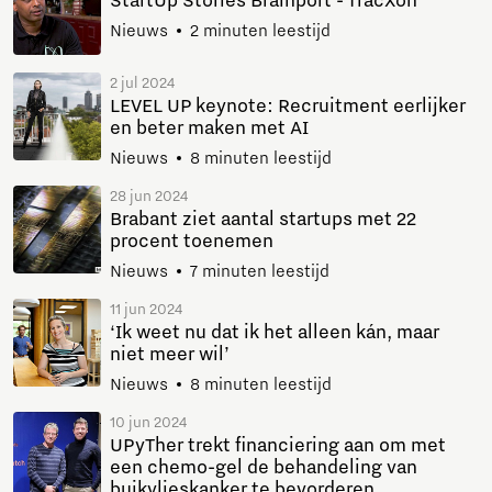
StartUp Stories Brainport - TracXon
Nieuws
2 minuten leestijd
2 jul 2024
LEVEL UP keynote: Recruitment eerlijker
en beter maken met AI
Nieuws
8 minuten leestijd
28 jun 2024
Brabant ziet aantal startups met 22
procent toenemen
Nieuws
7 minuten leestijd
11 jun 2024
‘Ik weet nu dat ik het alleen kán, maar
niet meer wil’
Nieuws
8 minuten leestijd
10 jun 2024
UPyTher trekt financiering aan om met
een chemo-gel de behandeling van
buikvlieskanker te bevorderen