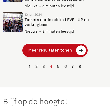
Nieuws
4 minuten leestijd
10 jun 2024
Tickets derde editie LEVEL UP nu
verkrijgbaar
Nieuws
2 minuten leestijd
Meer resultaten tonen
1
2
3
4
5
6
7
8
Blijf op de hoogte!