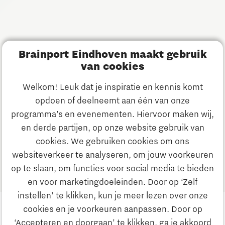
Blijf op de hoogte van de activiteiten van The Gate.
Ontvang maandelijks onze update over nieuws, events en
startups in de Brainportregio.
Brainport Eindhoven maakt gebruik
Meld je aan
van cookies
Welkom! Leuk dat je inspiratie en kennis komt
Heb je een vraag?
opdoen of deelneemt aan één van onze
programma’s en evenementen. Hiervoor maken wij,
E-mailadres:
info@thegate.tech
en derde partijen, op onze website gebruik van
Volg ons
cookies. We gebruiken cookies om ons
websiteverkeer te analyseren, om jouw voorkeuren
Bezoekadres walk-in hours &
op te slaan, om functies voor social media te bieden
The Gate Academy
en voor marketingdoeleinden. Door op ‘Zelf
instellen’ te klikken, kun je meer lezen over onze
Eindhoven University of Technology
cookies en je voorkeuren aanpassen. Door op
Alpha Hub, 2e verdieping
‘Accepteren en doorgaan’ te klikken, ga je akkoord