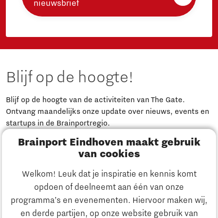
nieuwsbrief
Blijf op de hoogte!
Blijf op de hoogte van de activiteiten van The Gate.
Ontvang maandelijks onze update over nieuws, events en
startups in de Brainportregio.
Brainport Eindhoven maakt gebruik
Meld je aan
van cookies
Welkom! Leuk dat je inspiratie en kennis komt
Heb je een vraag?
opdoen of deelneemt aan één van onze
programma’s en evenementen. Hiervoor maken wij,
E-mailadres:
info@thegate.tech
en derde partijen, op onze website gebruik van