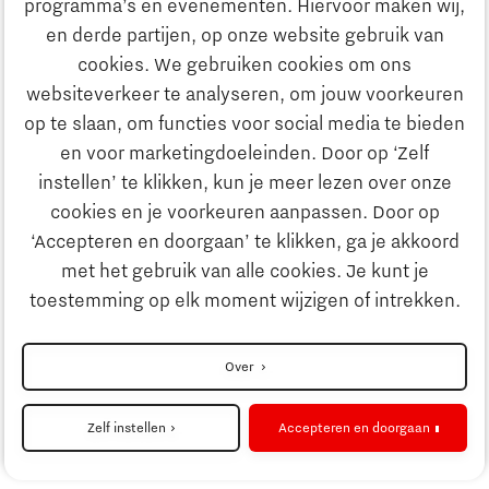
programma’s en evenementen. Hiervoor maken wij,
E-mailadres:
info@thegate.tech
en derde partijen, op onze website gebruik van
Volg ons
cookies. We gebruiken cookies om ons
websiteverkeer te analyseren, om jouw voorkeuren
Bezoekadres walk-in hours &
op te slaan, om functies voor social media te bieden
The Gate Academy
en voor marketingdoeleinden. Door op ‘Zelf
instellen’ te klikken, kun je meer lezen over onze
Eindhoven University of Technology
cookies en je voorkeuren aanpassen. Door op
Alpha Hub, 2e verdieping
‘Accepteren en doorgaan’ te klikken, ga je akkoord
Het Eeuwsel 57, 5612 AS Eindhoven
met het gebruik van alle cookies. Je kunt je
toestemming op elk moment wijzigen of intrekken.
Routebeschrijving
Over
Zelf instellen
Accepteren en doorgaan
Cookieinstellingen