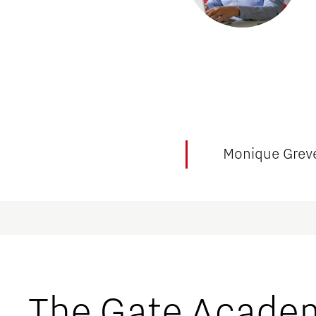
Monique Grev
The Gate Acade