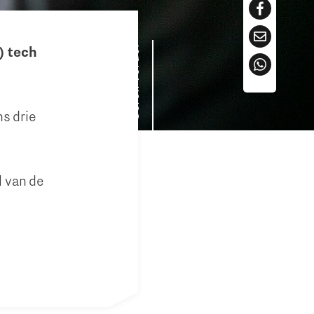
Scroll verder
) tech
s drie
l van de