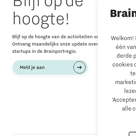
Blijf op de
Brai
hoogte!
Blijf op de hoogte van de activiteiten van The Gate.
Welkom! L
Ontvang maandelijks onze update over nieuws, events 
één van
startups in de Brainportregio.
derde p
cookies 
Meld je aan
te
marketin
leze
‘Accepter
alle 