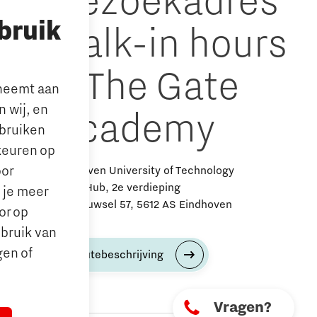
Bezoekadres
bruik
walk-in hours
& The Gate
lneemt aan
 wij, en
Academy
ebruiken
keuren op
oor
Eindhoven University of Technology
Alpha Hub, 2e verdieping
n je meer
Het Eeuwsel 57, 5612 AS Eindhoven
or op
ebruik van
gen of
Routebeschrijving
Vragen?