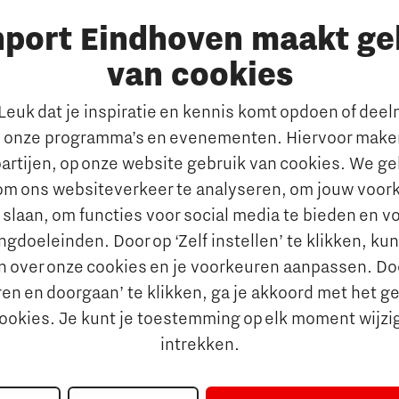
Heb je een
nport Eindhoven maakt ge
vraag?
van cookies
E-mailadres:
info@thegate.tech
euk dat je inspiratie en kennis komt opdoen of dee
en
 onze programma’s en evenementen. Hiervoor maken
Volg ons
artijen, op onze website gebruik van cookies. We g
om ons websiteverkeer te analyseren, om jouw voor
 slaan, om functies voor social media te bieden en v
gdoeleinden. Door op ‘Zelf instellen’ te klikken, ku
n over onze cookies en je voorkeuren aanpassen. Do
en en doorgaan’ te klikken, ga je akkoord met het g
cookies. Je kunt je toestemming op elk moment wijzi
intrekken.