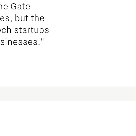
he Gate
s, but the
tech startups
usinesses."