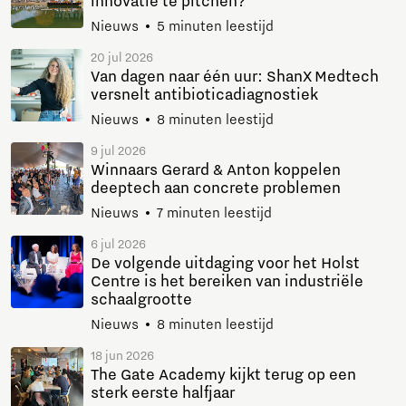
innovatie te pitchen?
Nieuws
5 minuten leestijd
20 jul 2026
Van dagen naar één uur: ShanX Medtech
versnelt antibioticadiagnostiek
Nieuws
8 minuten leestijd
9 jul 2026
Winnaars Gerard & Anton koppelen
deeptech aan concrete problemen
Nieuws
7 minuten leestijd
6 jul 2026
De volgende uitdaging voor het Holst
Centre is het bereiken van industriële
schaalgrootte
Nieuws
8 minuten leestijd
18 jun 2026
The Gate Academy kijkt terug op een
sterk eerste halfjaar