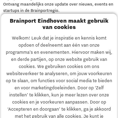
Ontvang maandelijks onze update over nieuws, events en
startups in de Brainportregio.
Brainport Eindhoven maakt gebruik
Meld je aan
van cookies
Welkom! Leuk dat je inspiratie en kennis komt
Heb je een vraag?
opdoen of deelneemt aan één van onze
programma’s en evenementen. Hiervoor maken wij,
E-mailadres:
info@thegate.tech
en derde partijen, op onze website gebruik van
Volg ons
cookies. We gebruiken cookies om ons
websiteverkeer te analyseren, om jouw voorkeuren
Bezoekadres walk-in hours &
op te slaan, om functies voor social media te bieden
The Gate Academy
en voor marketingdoeleinden. Door op ‘Zelf
instellen’ te klikken, kun je meer lezen over onze
Eindhoven University of Technology
cookies en je voorkeuren aanpassen. Door op
Alpha Hub, 2e verdieping
‘Accepteren en doorgaan’ te klikken, ga je akkoord
Het Eeuwsel 57, 5612 AS Eindhoven
met het gebruik van alle cookies. Je kunt je