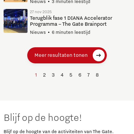
Nieuws
3 minuten leestijd
27 nov 2025
Terugblik fase 1 DIANA Accelerator
Programma – The Gate Brainport
Nieuws
6 minuten leestijd
Meer resultaten tonen
1
2
3
4
5
6
7
8
Blijf op de hoogte!
Blijf op de hoogte van de activiteiten van The Gate.