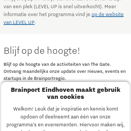
van een plek (LEVEL UP is snel uitverkocht). Meer
informatie over het programma vind je
op de website
van LEVEL UP
.
Blijf op de hoogte!
Blijf op de hoogte van de activiteiten van The Gate.
Ontvang maandelijks onze update over nieuws, events en
startups in de Brainportregio.
Brainport Eindhoven maakt gebruik
Meld je aan
van cookies
Welkom! Leuk dat je inspiratie en kennis komt
Heb je een vraag?
opdoen of deelneemt aan één van onze
programma’s en evenementen. Hiervoor maken wij,
E-mailadres:
info@thegate.tech