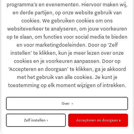
programma’s en evenementen. Hiervoor maken wij,
E-mailadres:
info@thegate.tech
en derde partijen, op onze website gebruik van
Volg ons
cookies. We gebruiken cookies om ons
websiteverkeer te analyseren, om jouw voorkeuren
Bezoekadres walk-in hours &
op te slaan, om functies voor social media te bieden
The Gate Academy
en voor marketingdoeleinden. Door op ‘Zelf
instellen’ te klikken, kun je meer lezen over onze
Eindhoven University of Technology
cookies en je voorkeuren aanpassen. Door op
Alpha Hub, 2e verdieping
‘Accepteren en doorgaan’ te klikken, ga je akkoord
Het Eeuwsel 57, 5612 AS Eindhoven
met het gebruik van alle cookies. Je kunt je
toestemming op elk moment wijzigen of intrekken.
Routebeschrijving
Over
Zelf instellen
Accepteren en doorgaan
Cookieinstellingen