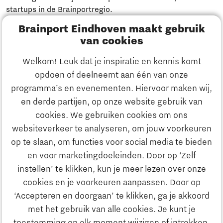
startups in de Brainportregio.
Brainport Eindhoven maakt gebruik
Meld je aan
van cookies
Welkom! Leuk dat je inspiratie en kennis komt
Heb je een vraag?
opdoen of deelneemt aan één van onze
programma’s en evenementen. Hiervoor maken wij,
E-mailadres:
info@thegate.tech
en derde partijen, op onze website gebruik van
Volg ons
cookies. We gebruiken cookies om ons
websiteverkeer te analyseren, om jouw voorkeuren
Bezoekadres walk-in hours &
op te slaan, om functies voor social media te bieden
The Gate Academy
en voor marketingdoeleinden. Door op ‘Zelf
instellen’ te klikken, kun je meer lezen over onze
Eindhoven University of Technology
cookies en je voorkeuren aanpassen. Door op
Alpha Hub, 2e verdieping
‘Accepteren en doorgaan’ te klikken, ga je akkoord
Het Eeuwsel 57, 5612 AS Eindhoven
met het gebruik van alle cookies. Je kunt je