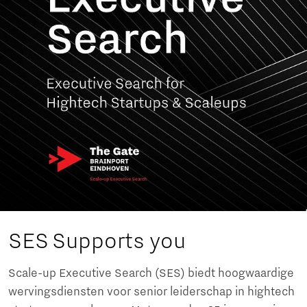
SES Supports you
Scale-up Executive Search (SES) biedt hoogwaardige
wervingsdiensten voor senior leiderschap in hightech