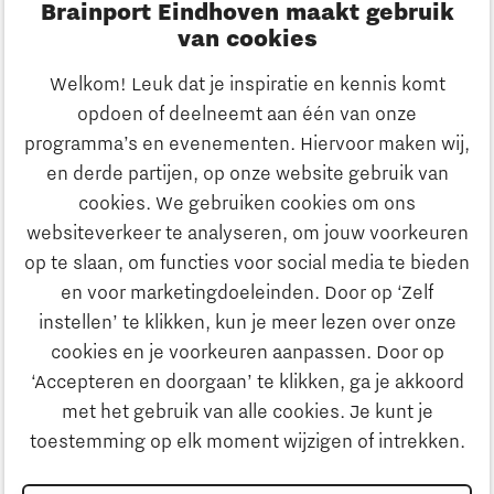
Brainport Eindhoven maakt gebruik
Meld je aan
van cookies
Welkom! Leuk dat je inspiratie en kennis komt
Heb je een vraag?
opdoen of deelneemt aan één van onze
programma’s en evenementen. Hiervoor maken wij,
E-mailadres:
info@thegate.tech
en derde partijen, op onze website gebruik van
Volg ons
cookies. We gebruiken cookies om ons
websiteverkeer te analyseren, om jouw voorkeuren
Bezoekadres walk-in hours &
op te slaan, om functies voor social media te bieden
The Gate Academy
en voor marketingdoeleinden. Door op ‘Zelf
instellen’ te klikken, kun je meer lezen over onze
Eindhoven University of Technology
cookies en je voorkeuren aanpassen. Door op
Alpha Hub, 2e verdieping
‘Accepteren en doorgaan’ te klikken, ga je akkoord
Het Eeuwsel 57, 5612 AS Eindhoven
met het gebruik van alle cookies. Je kunt je
toestemming op elk moment wijzigen of intrekken.
Routebeschrijving