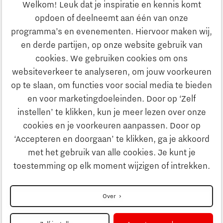
Welkom! Leuk dat je inspiratie en kennis komt
Heb je een vraag?
opdoen of deelneemt aan één van onze
programma’s en evenementen. Hiervoor maken wij,
E-mailadres:
info@thegate.tech
en derde partijen, op onze website gebruik van
Volg ons
cookies. We gebruiken cookies om ons
websiteverkeer te analyseren, om jouw voorkeuren
Bezoekadres walk-in hours &
op te slaan, om functies voor social media te bieden
The Gate Academy
en voor marketingdoeleinden. Door op ‘Zelf
instellen’ te klikken, kun je meer lezen over onze
Eindhoven University of Technology
cookies en je voorkeuren aanpassen. Door op
Alpha Hub, 2e verdieping
‘Accepteren en doorgaan’ te klikken, ga je akkoord
Het Eeuwsel 57, 5612 AS Eindhoven
met het gebruik van alle cookies. Je kunt je
toestemming op elk moment wijzigen of intrekken.
Routebeschrijving
Over