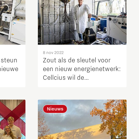
8 nov 2022
-steun
Zout als de sleutel voor
 nieuwe
een nieuw energienetwerk:
Cellcius wil de
energietransitie een flinke
duw in de rug geven
Nieuws