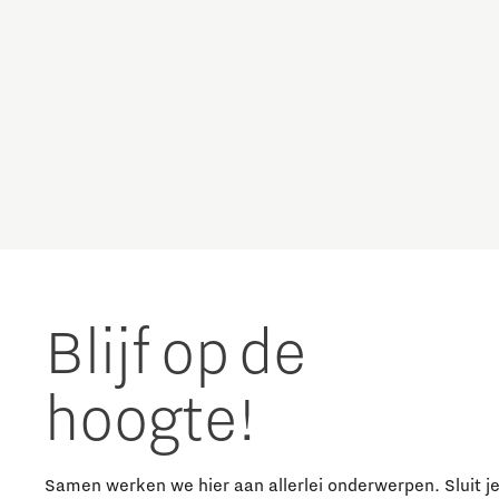
Studenten
Studententeam
Systems engineering
Technologie
Technologiepromotie
Blijf op de
Waterstoftransitie
hoogte!
Werken
Samen werken we hier aan allerlei onderwerpen. Sluit j