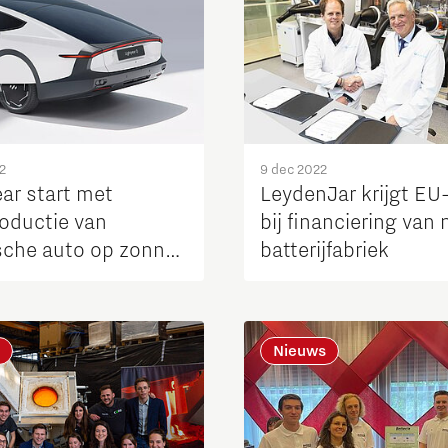
2
9 dec 2022
ar start met
LeydenJar krijgt EU
roductie van
bij financiering van
ische auto op zonne-
batterijfabriek
e
Nieuws