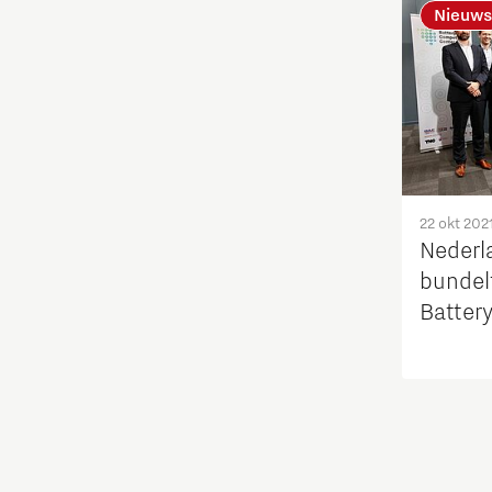
Nieuws
Opschaling energie-innovatie
en producten
PSV partnership
Quantum Computing
22 okt 202
Regio Deal Brainport Eindhoven
Nederl
bundel
Samenwerken
Batter
Center
Semiconductor
Startups
Strategie & Organisatie