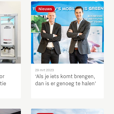
Brainport Industries Campus
Nieuws
High Tech Campus Eindhoven
Strijp District
TU/e Campus
Food
Next Tech Food Factories
29 mrt 2023
or
‘Als je iets komt brengen,
tie
dan is er genoeg te halen’