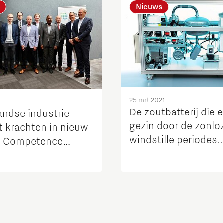
Nieuws
25 mrt 2021
1
De zoutbatterij die 
andse industrie
gezin door de zonlo
t krachten in nieuw
windstille periodes
y Competence
heensleept