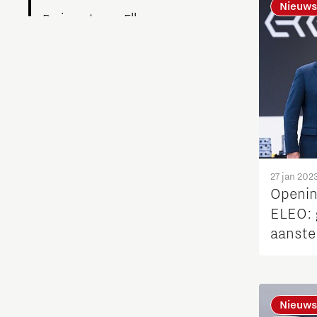
Nieuws
Brainport voor Elkaar
Charging Energy Hubs
Circulariteit
Defence & Space
Design
27 jan 202
Opening
ELEO: 
Duurzaamheid
aanste
en de 
Energie
Food
Nieuws