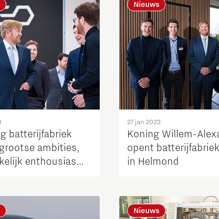
Nieuws
3
27 jan 2023
 batterijfabriek
Koning Willem-Alex
grootse ambities,
opent batterijfabri
kelijk enthousiasme
in Helmond
koning
Nieuws