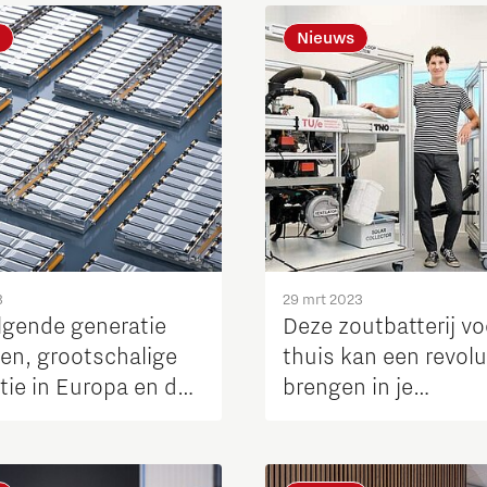
Nieuws
Micro and nano electronics
3
29 mrt 2023
lgende generatie
Deze zoutbatterij vo
jen, grootschalige
thuis kan een revolu
tie in Europa en de
brengen in je
e van de recyclers
energieopslag