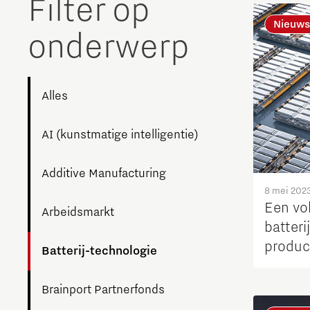
Filter op
The Gate voor tech startups
Nieuws
onderwerp
Hoe bescherm ik mijn idee?
Brainport Networking Financials
Alles
AI (kunstmatige intelligentie)
Integrated Photonics
Additive Manufacturing
8 mei 202
Een vo
Arbeidsmarkt
batteri
produc
Batterij-technologie
melkko
Brainport Partnerfonds