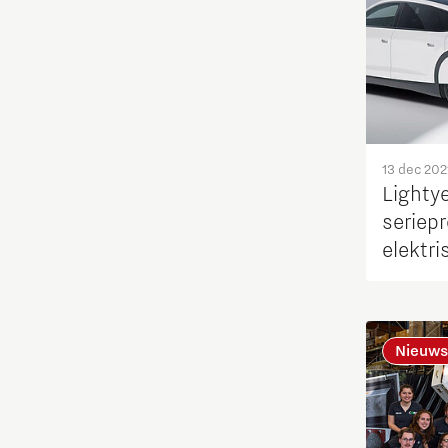
Fotonica
Huisvesting
Industrie
13 dec 202
Lightye
Innovatie
seriep
elektr
Internationaal talent
energi
Internationalisering Onderwijs
Nieuws
Inwoners
Leren