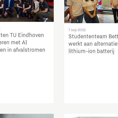
2
7 sep 2022
ten TU Eindhoven
Studententeam Bett
eren met AI
werkt aan alternatie
jen in afvalstromen
lithium-ion batterij