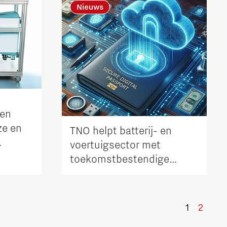
Nieuws
een
ze en
TNO helpt batterij- en
voertuigsector met
toekomstbestendige
implementatie van
batterijpaspoort
1
2