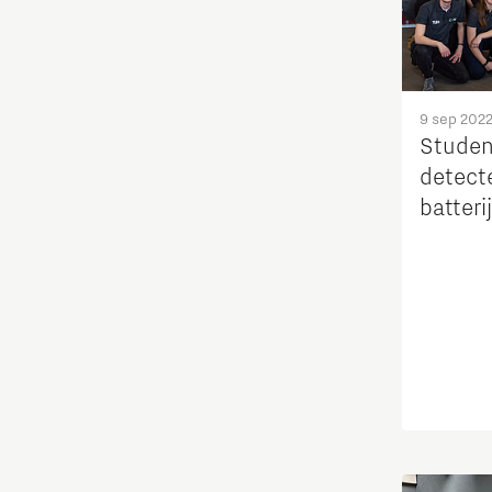
Maatschappelijk
Medische Technologie
9 sep 202
Studen
Micro- en nano-elektronica
detect
batteri
Mobiliteit
Netcongestie
Ondernemen
Onderwijs
Ontdek Brainport