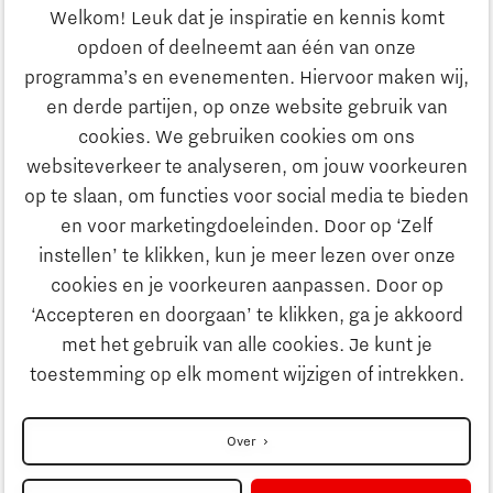
Ondernemen
Welkom! Leuk dat je inspiratie en kennis komt
opdoen of deelneemt aan één van onze
Onderwijs
programma’s en evenementen. Hiervoor maken wij,
Ontdek Brainport
en derde partijen, op onze website gebruik van
Maatschappelijk
cookies. We gebruiken cookies om ons
Innovatie
websiteverkeer te analyseren, om jouw voorkeuren
Strategie & Organisatie
op te slaan, om functies voor social media te bieden
Zoeken
en voor marketingdoeleinden. Door op ‘Zelf
Ondernemen
instellen’ te klikken, kun je meer lezen over onze
Contact
cookies en je voorkeuren aanpassen. Door op
‘Accepteren en doorgaan’ te klikken, ga je akkoord
Onderwijs
Naar internationale website
met het gebruik van alle cookies. Je kunt je
toestemming op elk moment wijzigen of intrekken.
Maatschappelijk
Disclaimer
Over
Strategie & Organisatie
Privacyverklaring