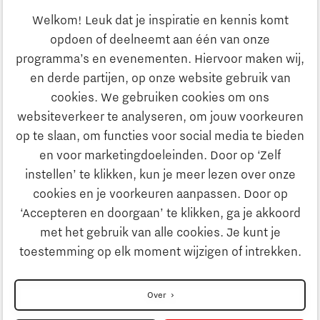
Ondernemen
Welkom! Leuk dat je inspiratie en kennis komt
opdoen of deelneemt aan één van onze
Onderwijs
programma’s en evenementen. Hiervoor maken wij,
Ontdek Brainport
en derde partijen, op onze website gebruik van
Maatschappelijk
cookies. We gebruiken cookies om ons
Innovatie
websiteverkeer te analyseren, om jouw voorkeuren
Strategie & Organisatie
op te slaan, om functies voor social media te bieden
Zoeken
en voor marketingdoeleinden. Door op ‘Zelf
Ondernemen
instellen’ te klikken, kun je meer lezen over onze
Contact
cookies en je voorkeuren aanpassen. Door op
‘Accepteren en doorgaan’ te klikken, ga je akkoord
Onderwijs
Naar internationale website
met het gebruik van alle cookies. Je kunt je
toestemming op elk moment wijzigen of intrekken.
Maatschappelijk
Disclaimer
Over