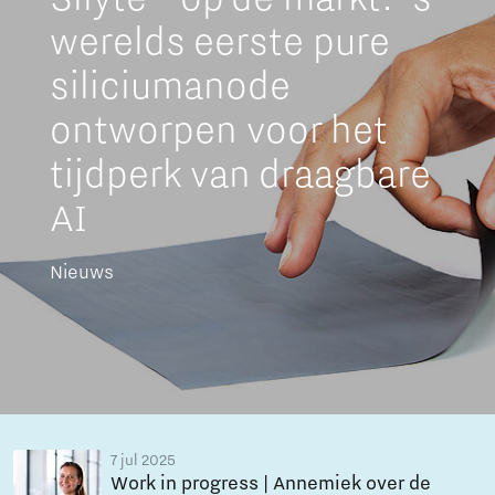
werelds eerste pure
siliciumanode
ontworpen voor het
tijdperk van draagbare
AI
Nieuws
7 jul 2025
Work in progress | Annemiek over de