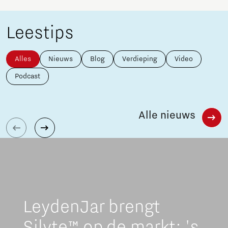
Leestips
Alles
Nieuws
Blog
Verdieping
Video
Podcast
Alle nieuws
LeydenJar brengt
Silyte™ op de markt: 's