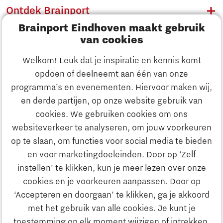
Ontdek Brainport
Brainport Eindhoven maakt gebruik
Innovatie
van cookies
Ondernemen
Welkom! Leuk dat je inspiratie en kennis komt
opdoen of deelneemt aan één van onze
Onderwijs
programma’s en evenementen. Hiervoor maken wij,
Ontdek Brainport
en derde partijen, op onze website gebruik van
Maatschappelijk
cookies. We gebruiken cookies om ons
Innovatie
websiteverkeer te analyseren, om jouw voorkeuren
Strategie & Organisatie
op te slaan, om functies voor social media te bieden
Zoeken
en voor marketingdoeleinden. Door op ‘Zelf
Ondernemen
instellen’ te klikken, kun je meer lezen over onze
Contact
cookies en je voorkeuren aanpassen. Door op
‘Accepteren en doorgaan’ te klikken, ga je akkoord
Onderwijs
Naar internationale website
met het gebruik van alle cookies. Je kunt je
toestemming op elk moment wijzigen of intrekken.