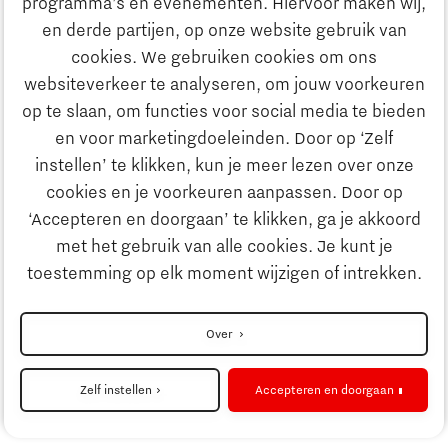
programma’s en evenementen. Hiervoor maken wij,
Ontdek Brainport
en derde partijen, op onze website gebruik van
Maatschappelijk
cookies. We gebruiken cookies om ons
Innovatie
websiteverkeer te analyseren, om jouw voorkeuren
Strategie & Organisatie
op te slaan, om functies voor social media te bieden
Zoeken
en voor marketingdoeleinden. Door op ‘Zelf
Ondernemen
instellen’ te klikken, kun je meer lezen over onze
Contact
cookies en je voorkeuren aanpassen. Door op
‘Accepteren en doorgaan’ te klikken, ga je akkoord
Onderwijs
Naar internationale website
met het gebruik van alle cookies. Je kunt je
toestemming op elk moment wijzigen of intrekken.
Maatschappelijk
Disclaimer
Over
Strategie & Organisatie
Privacyverklaring
Zelf instellen
Accepteren en doorgaan
Cookieinstellingen