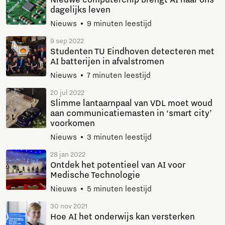
dagelijks leven
Nieuws
9 minuten leestijd
9 sep 2022
Studenten TU Eindhoven detecteren met
AI batterijen in afvalstromen
Nieuws
7 minuten leestijd
20 jul 2022
Slimme lantaarnpaal van VDL moet woud
aan communicatiemasten in ‘smart city’
voorkomen
Nieuws
3 minuten leestijd
28 jan 2022
Ontdek het potentieel van AI voor
Medische Technologie
Nieuws
5 minuten leestijd
30 nov 2021
Hoe AI het onderwijs kan versterken