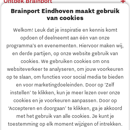
Ontdek Brainport
Brainport Eindhoven maakt gebruik
Innovatie
van cookies
Ondernemen
Welkom! Leuk dat je inspiratie en kennis komt
opdoen of deelneemt aan één van onze
Onderwijs
programma’s en evenementen. Hiervoor maken wij,
Ontdek Brainport
en derde partijen, op onze website gebruik van
Maatschappelijk
cookies. We gebruiken cookies om ons
Innovatie
websiteverkeer te analyseren, om jouw voorkeuren
Strategie & Organisatie
op te slaan, om functies voor social media te bieden
Zoeken
en voor marketingdoeleinden. Door op ‘Zelf
Ondernemen
instellen’ te klikken, kun je meer lezen over onze
Contact
cookies en je voorkeuren aanpassen. Door op
‘Accepteren en doorgaan’ te klikken, ga je akkoord
Onderwijs
Naar internationale website
met het gebruik van alle cookies. Je kunt je
toestemming op elk moment wijzigen of intrekken.