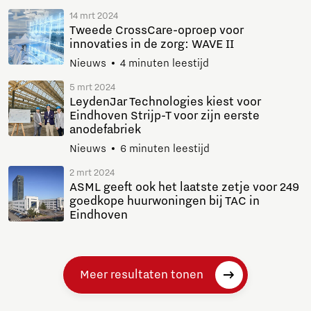
14 mrt 2024
Tweede CrossCare-oproep voor
innovaties in de zorg: WAVE II
Nieuws
4 minuten leestijd
5 mrt 2024
LeydenJar Technologies kiest voor
Eindhoven Strijp-T voor zijn eerste
anodefabriek
Nieuws
6 minuten leestijd
2 mrt 2024
ASML geeft ook het laatste zetje voor 249
goedkope huurwoningen bij TAC in
Eindhoven
Meer resultaten tonen