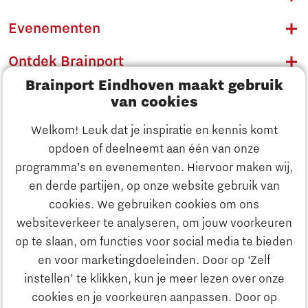
Evenementen
Ontdek Brainport
Brainport Eindhoven maakt gebruik
Innovatie
van cookies
Ondernemen
Welkom! Leuk dat je inspiratie en kennis komt
opdoen of deelneemt aan één van onze
Onderwijs
programma’s en evenementen. Hiervoor maken wij,
Ontdek Brainport
en derde partijen, op onze website gebruik van
Maatschappelijk
cookies. We gebruiken cookies om ons
Innovatie
websiteverkeer te analyseren, om jouw voorkeuren
Strategie & Organisatie
op te slaan, om functies voor social media te bieden
Zoeken
en voor marketingdoeleinden. Door op ‘Zelf
Ondernemen
instellen’ te klikken, kun je meer lezen over onze
Contact
cookies en je voorkeuren aanpassen. Door op