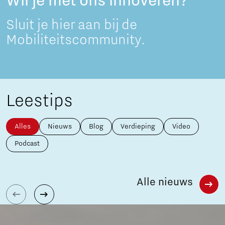
Wil je met ons innoveren?
Sluit je hier aan bij de
Mobiliteitscommunity.
Leestips
Alles
Nieuws
Blog
Verdieping
Video
Podcast
Alle nieuws