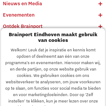
Nieuws en Media
Evenementen
Ontdek Brainport
Brainport Eindhoven maakt gebruik
Innovatie
van cookies
Ondernemen
Welkom! Leuk dat je inspiratie en kennis komt
opdoen of deelneemt aan één van onze
Onderwijs
programma’s en evenementen. Hiervoor maken wij,
Ontdek Brainport
en derde partijen, op onze website gebruik van
Maatschappelijk
cookies. We gebruiken cookies om ons
Innovatie
websiteverkeer te analyseren, om jouw voorkeuren
Strategie & Organisatie
op te slaan, om functies voor social media te bieden
Zoeken
en voor marketingdoeleinden. Door op ‘Zelf
Ondernemen
instellen’ te klikken, kun je meer lezen over onze