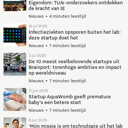
Eigendom: TU/e-onderzoekers ontdekken
de kracht van IE
Nieuws
4 minuten leestijd
16 jul 2025
Infectieziekten opsporen buiten het lab:
deze startup doet het
Nieuws
7 minuten leestijd
3 jul 2025
De 10 meest veelbelovende startups uit
Brainport: torenhoge ambities en impact
op wereldniveau
Nieuws
7 minuten leestijd
17 jun 2025
Startup AquaWomb geeft premature
baby’s een betere start
Nieuws
7 minuten leestijd
6 jun 2025
‘Mijn missie is om technologie uit het lab