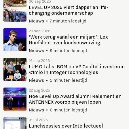
30 sep 2025
LEVEL UP 2025 viert dapper en life-
changing ondernemerschap
Nieuws
7 minuten leestijd
29 sep 2025
‘Werk terug vanaf een miljard’: Lex
Hoefsloot over fondsenwerving
Nieuws
9 minuten leestijd
16 sep 2025
LUMO Labs, BOM en VP Capital investeren
€1mio in Integer Technologies
Nieuws
5 minuten leestijd
22 aug 2025
Hoe Level Up Award alumni Relement en
ANTENNEX voorop blijven lopen
Nieuws
6 minuten leestijd
31 jul 2025
Lunchsessies over Intellectueel