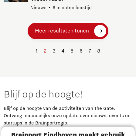
Nieuws
6 minuten leestijd
Meer resultaten tonen
1
2
3
4
5
6
7
8
Blijf op de hoogte!
Blijf op de hoogte van de activiteiten van The Gate.
Ontvang maandelijks onze update over nieuws, events en
startups in de Brainportregio.
Brainport Eindhoven maakt gebruik