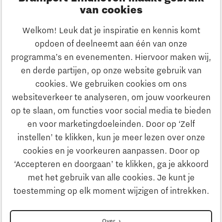
Meld je aan
van cookies
Welkom! Leuk dat je inspiratie en kennis komt
Heb je een vraag?
opdoen of deelneemt aan één van onze
programma’s en evenementen. Hiervoor maken wij,
E-mailadres:
info@thegate.tech
en derde partijen, op onze website gebruik van
Volg ons
cookies. We gebruiken cookies om ons
websiteverkeer te analyseren, om jouw voorkeuren
Bezoekadres walk-in hours &
op te slaan, om functies voor social media te bieden
The Gate Academy
en voor marketingdoeleinden. Door op ‘Zelf
instellen’ te klikken, kun je meer lezen over onze
Eindhoven University of Technology
cookies en je voorkeuren aanpassen. Door op
Alpha Hub, 2e verdieping
‘Accepteren en doorgaan’ te klikken, ga je akkoord
Het Eeuwsel 57, 5612 AS Eindhoven
met het gebruik van alle cookies. Je kunt je
toestemming op elk moment wijzigen of intrekken.
Routebeschrijving
Over