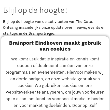
Blijf op de hoogte!
Blijf op de hoogte van de activiteiten van The Gate.
Ontvang maandelijks onze update over nieuws, events en
startups in de Brainportregio.
Brainport Eindhoven maakt gebruik
Meld je aan
van cookies
Welkom! Leuk dat je inspiratie en kennis komt
Heb je een vraag?
opdoen of deelneemt aan één van onze
programma’s en evenementen. Hiervoor maken wij,
E-mailadres:
info@thegate.tech
en derde partijen, op onze website gebruik van
Volg ons
cookies. We gebruiken cookies om ons
websiteverkeer te analyseren, om jouw voorkeuren
Bezoekadres walk-in hours &
op te slaan, om functies voor social media te bieden
The Gate Academy
en voor marketingdoeleinden. Door op ‘Zelf