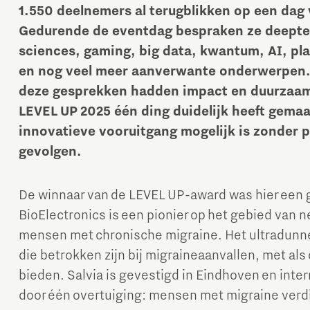
1.550 deelnemers al terugblikken op een da
Gedurende de eventdag bespraken ze deeptec
sciences, gaming, big data, kwantum, AI, pla
en nog veel meer aanverwante onderwerpen. E
deze gesprekken hadden impact en duurzaamh
LEVEL UP 2025 één ding duidelijk heeft gemaak
innovatieve vooruitgang mogelijk is zonder 
gevolgen.
De winnaar van de LEVEL UP-award was hier een 
BioElectronics is een pionier op het gebied van 
mensen met chronische migraine. Het ultradunne
die betrokken zijn bij migraineaanvallen, met als 
bieden. Salvia is gevestigd in Eindhoven en inte
door één overtuiging: mensen met migraine verd