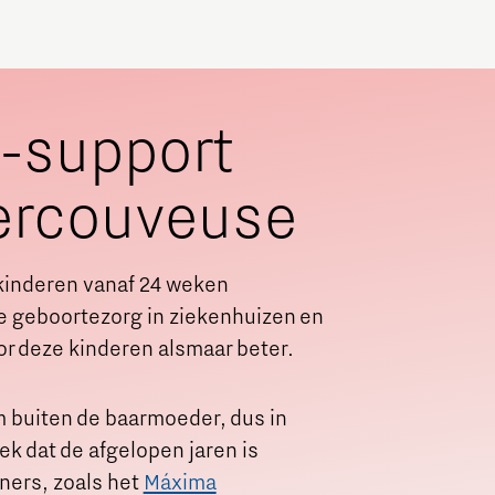
e-support
ercouveuse
kinderen vanaf 24 weken
e geboortezorg in ziekenhuizen en
r deze kinderen alsmaar beter.
om buiten de baarmoeder, dus in
k dat de afgelopen jaren is
ners, zoals het
Máxima