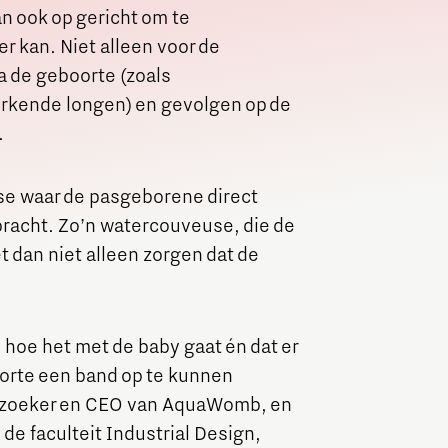
n ook op gericht om te
r kan. Niet alleen voor de
a de geboorte (zoals
rkende longen) en gevolgen op de
.
se waar de pasgeborene direct
bracht. Zo’n watercouveuse, die de
dan niet alleen zorgen dat de
 hoe het met de baby gaat én dat er
oorte een band op te kunnen
erzoeker en CEO van AquaWomb, en
de faculteit Industrial Design,