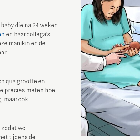
n baby die na 24 weken
ren
en haar collega’s
eze manikin en de
aar
sch qua grootte en
we precies meten hoe
g, maar ook
, zodat we
et tijdens de