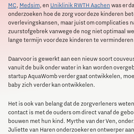
MC
,
Medsim
, en
Uniklinik RWTH Aachen
was er da
onderzoeken hoe de zorg voor deze kinderen bete
overlevingskansen, maar juist om complicaties n
zuurstofgebrek vanwege de nog niet optimaal we
lange termijn voor deze kinderen te verminderen
Daarvoor is gewerkt aan een nieuw soort couveu
vanuit de buik onder water in kan worden overge
startup AquaWomb verder gaat ontwikkelen, moet 
baby zich verder kan ontwikkelen.
Het is ook van belang dat de zorgverleners weten
contact is met de ouders om direct vanaf de geb
bouwen met hun kind. Myrthe van der Ven, ond
Juliette van Haren onderzoeker en ontwerper aan 