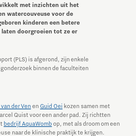
kkelt met inzichten uit het
een watercouveuse voor de
 geboren kinderen een betere
 laten doorgroeien tot ze er
ort (PLS) is afgerond, zijn enkele
lgonderzoek binnen de faculteiten
 van der Ven
en
Guid Oei
kozen samen met
rcel Quist voor een ander pad. Zij richtten
et
bedrijf AquaWomb
op, met als droom om een
e naar de klinische praktijk te krijgen.