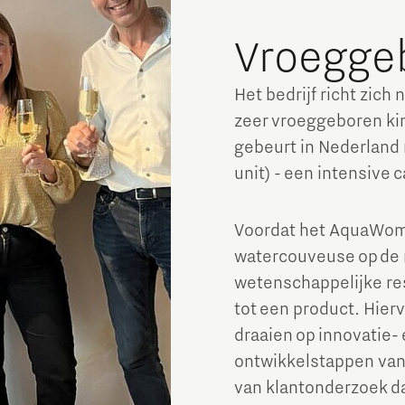
Vroegge
Het bedrijf richt zich
zeer vroeggeboren ki
gebeurt in Nederland 
unit) - een intensive 
Voordat het AquaWom
watercouveuse op de 
wetenschappelijke re
tot een product. Hierv
draaien op innovatie-
ontwikkelstappen van
van klantonderzoek da