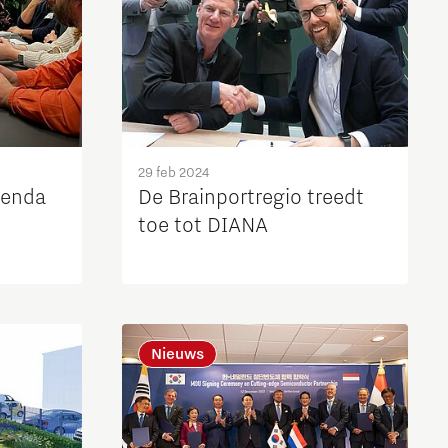
29 feb 2024
genda
De Brainportregio treedt
toe tot DIANA
Nieuws