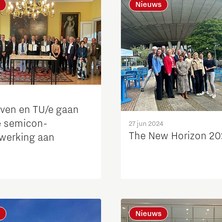
Nieuws
ven en TU/e gaan
e semicon-
27 jun 2024
The New Horizon 2
erking aan
Nieuws