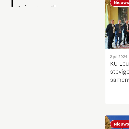
Nieuws
Brainport voor Elkaar
Charging Energy Hubs
Circulariteit
Defence & Space
2 jul 2024
KU Leu
stevig
Design
samenw
Duurzaamheid
Energie
Food
Nieuws