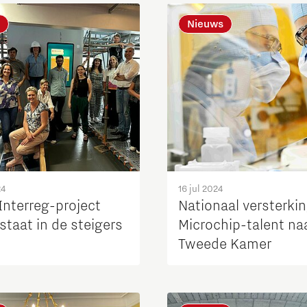
Nieuws
Micro and nano electronics
24
16 jul 2024
Interreg-project
Nationaal versterki
taat in de steigers
Microchip-talent na
Tweede Kamer