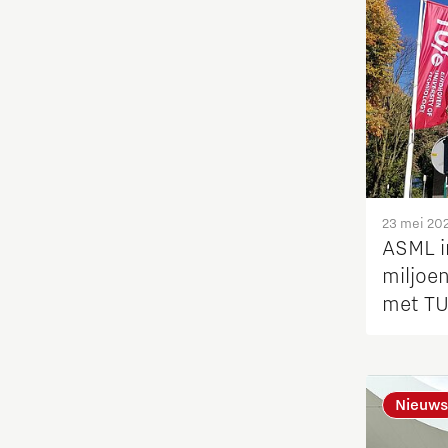
Fotonica
Huisvesting
Industrie
Innovatie
23 mei 20
ASML i
Internationaal talent
miljoe
met TU
Internationalisering Onderwijs
Inwoners
Nieuws
Leren