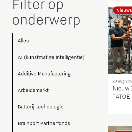
Filter op
The Gate voor tech startups
Nieuws
onderwerp
Hoe bescherm ik mijn idee?
Brainport Networking Financials
Alles
AI (kunstmatige intelligentie)
Integrated Photonics
Additive Manufacturing
28 aug 20
Nieuw 
Arbeidsmarkt
TATOE s
Batterij-technologie
Brainport Partnerfonds