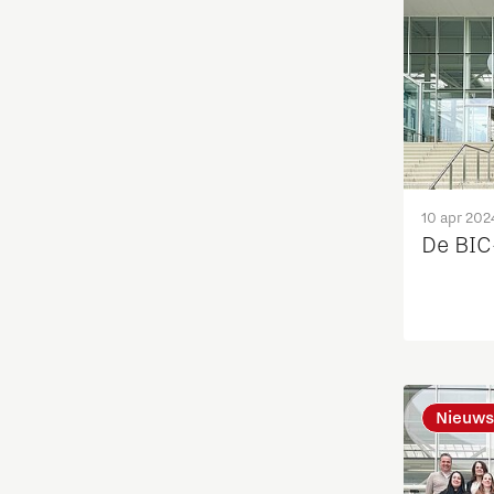
Maatschappelijk
Medische Technologie
Micro- en nano-elektronica
Mobiliteit
10 apr 202
De BIC
Netcongestie
Ondernemen
Onderwijs
Nieuws
Ontdek Brainport