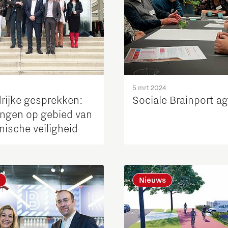
5 mrt 2024
drijke gesprekken:
Sociale Brainport a
ingen op gebied van
ische veiligheid
Nieuws