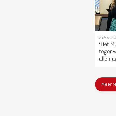
Studenten
Studententeam
23 feb 202
Systems engineering
‘Het M
tegenw
Technologie
allemaa
Technologiepromotie
Meer r
Waterstoftransitie
Werken