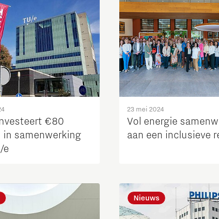
24
23 mei 2024
nvesteert €80
Vol energie samenw
n in samenwerking
aan een inclusieve r
/e
Nieuws