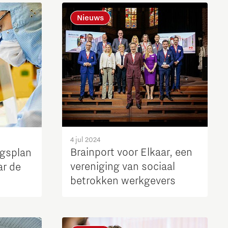
Brainport Industries Campus
Nieuws
High Tech Campus Eindhoven
Strijp District
TU/e Campus
Food
Next Tech Food Factories
4 jul 2024
Brainport voor Elkaar, een
ngsplan
vereniging van sociaal
ar de
betrokken werkgevers