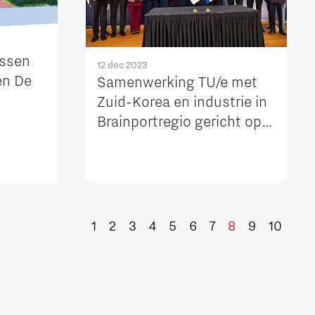
ussen
12 dec 2023
en De
Samenwerking TU/e met
Zuid-Korea en industrie in
Brainportregio gericht op
halfgeleiders
1
2
3
4
5
6
7
8
9
10