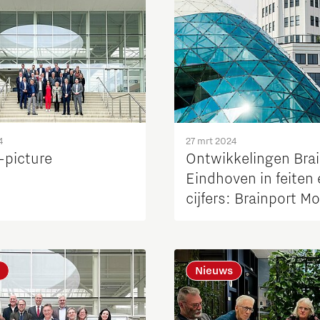
4
27 mrt 2024
-picture
Ontwikkelingen Bra
Eindhoven in feiten
cijfers: Brainport Mo
live
Nieuws