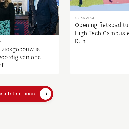
18 jan 2024
Opening fietspad t
High Tech Campus 
Run
4
uziekgebouw is
oordig van ons
l’
esultaten tonen