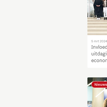
Opschaling energie-innovatie
en producten
PSV partnership
Quantum Computing
5 mrt 2024
Invloe
Regio Deal Brainport Eindhoven
uitdag
econom
Samenwerken
Semiconductor
Nieuws
Startups
Strategie & Organisatie