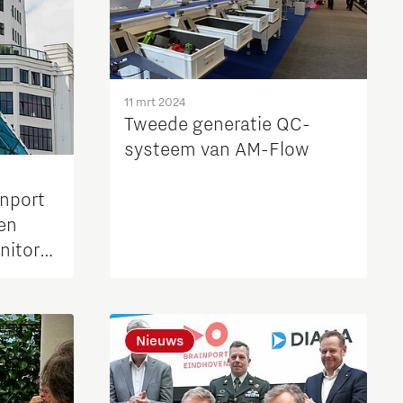
11 mrt 2024
Tweede generatie QC-
systeem van AM-Flow
inport
 en
nitor
Nieuws