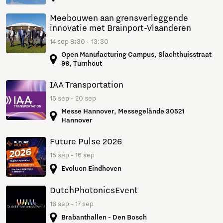
Meebouwen aan grensverleggende
innovatie met Brainport-Vlaanderen
14 sep 8:30 - 13:30
Open Manufacturing Campus, Slachthuisstraat
96, Turnhout
IAA Transportation
15 sep - 20 sep
Messe Hannover, Messegelände 30521
Hannover
Future Pulse 2026
15 sep - 16 sep
Evoluon Eindhoven
DutchPhotonicsEvent
16 sep - 17 sep
Brabanthallen - Den Bosch