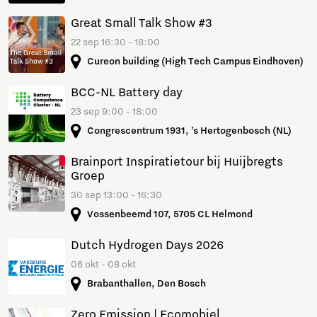
Great Small Talk Show #3
22 sep 16:30 - 18:00
Cureon building (High Tech Campus Eindhoven)
BCC-NL Battery day
23 sep 9:00 - 18:00
Congrescentrum 1931, ’s Hertogenbosch (NL)
Brainport Inspiratietour bij Huijbregts
Groep
30 sep 13:00 - 16:30
Vossenbeemd 107, 5705 CL Helmond
Dutch Hydrogen Days 2026
06 okt - 08 okt
Brabanthallen, Den Bosch
Zero Emission | Ecomobiel