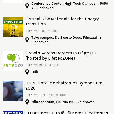
Conference Center, High Tech Campus 1, 5656
AE Eindhoven
Critical Raw Materials for the Energy
Transition
08 okt 13:30 - 18:00
TU/e campus, De Zwarte Doos, Filmzaal in
Eindhoven
Growth Across Borders in Liège (B)
(hosted by LifetecZONe)
08 okt 10:00 - 18:00
Luik
DSPE Opto-Mechatronics Symposium
2026
08 okt 09:30 - 20:00 uur
Mikrocentrum, De Run 1115, Veldhoven
EU Business Hub @ @ Korea Electronics