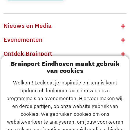
Nieuws en Media
Evenementen
Ontdek Brainport
Brainport Eindhoven maakt gebruik
Innovatie
van cookies
Ondernemen
Welkom! Leuk dat je inspiratie en kennis komt
opdoen of deelneemt aan één van onze
Onderwijs
programma’s en evenementen. Hiervoor maken wij,
Ontdek Brainport
en derde partijen, op onze website gebruik van
Maatschappelijk
cookies. We gebruiken cookies om ons
Innovatie
websiteverkeer te analyseren, om jouw voorkeuren
Strategie & Organisatie