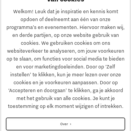
Ondernemen
Welkom! Leuk dat je inspiratie en kennis komt
opdoen of deelneemt aan één van onze
Onderwijs
programma’s en evenementen. Hiervoor maken wij,
Ontdek Brainport
en derde partijen, op onze website gebruik van
Maatschappelijk
cookies. We gebruiken cookies om ons
Innovatie
websiteverkeer te analyseren, om jouw voorkeuren
Strategie & Organisatie
op te slaan, om functies voor social media te bieden
Zoeken
en voor marketingdoeleinden. Door op ‘Zelf
Ondernemen
instellen’ te klikken, kun je meer lezen over onze
Contact
cookies en je voorkeuren aanpassen. Door op
‘Accepteren en doorgaan’ te klikken, ga je akkoord
Onderwijs
Naar internationale website
met het gebruik van alle cookies. Je kunt je
toestemming op elk moment wijzigen of intrekken.
Maatschappelijk
Disclaimer
Over