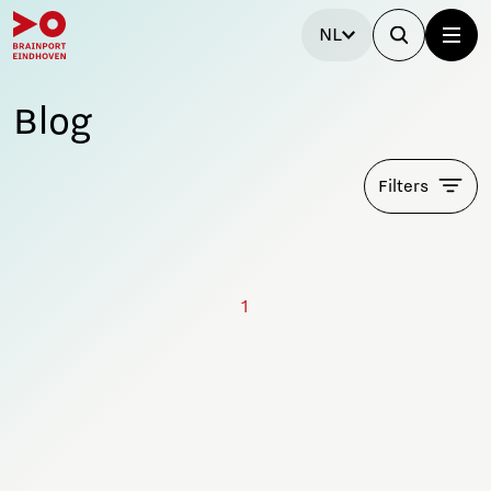
NL
Blog
Filters
1
Blijf op de hoogte!