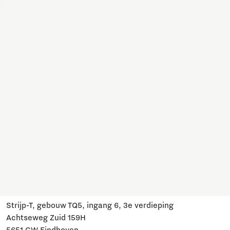
Samen werken we hier aan allerlei onderwerpen. Sluit je
aan, schrijf je in en blijf op de hoogte van ontwikkelingen
en relevante evenementen.
Meld je aan
Heb je een vraag?
Mail ons:
info@brainportdevelopment.nl
Bel ons:
040 751 24 24
Volg ons
Bezoek ons
Strijp-T, gebouw TQ5, ingang 6, 3e verdieping
Achtseweg Zuid 159H
5651 GW Eindhoven