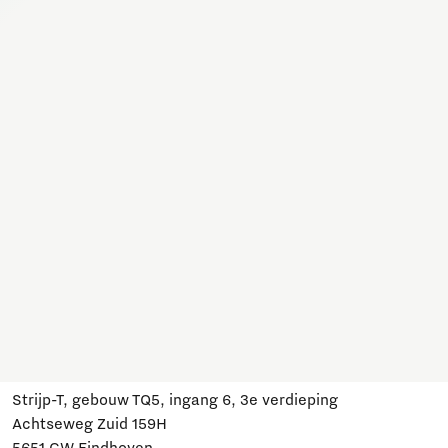
Samen werken we hier aan allerlei onderwerpen. Sluit je
aan, schrijf je in en blijf op de hoogte van ontwikkelingen
en relevante evenementen.
Meld je aan
Heb je een vraag?
Mail ons:
info@brainportdevelopment.nl
Bel ons:
040 751 24 24
Volg ons
Bezoek ons
Strijp-T, gebouw TQ5, ingang 6, 3e verdieping
Achtseweg Zuid 159H
5651 GW Eindhoven