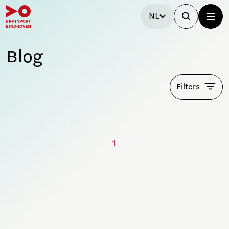
NL
Blog
Filters
1
Blijf op de hoogte!