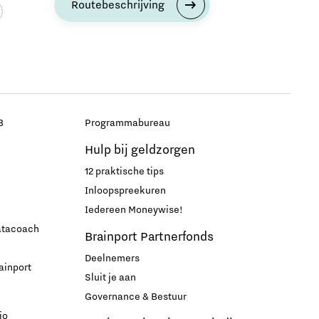
Routebeschrijving
B
Programmabureau
Hulp bij geldzorgen
12 praktische tips
Inloopspreekuren
Iedereen Moneywise!
datacoach
Brainport Partnerfonds
Deelnemers
ainport
Sluit je aan
Governance & Bestuur
io