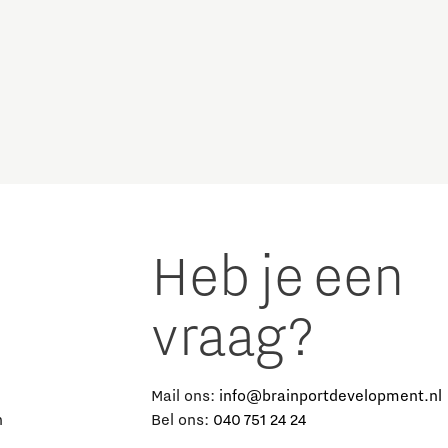
Micro and nano electronics
Heb je een
vraag?
e
Mail ons:
info@brainportdevelopment.nl
n
Bel ons:
040 751 24 24