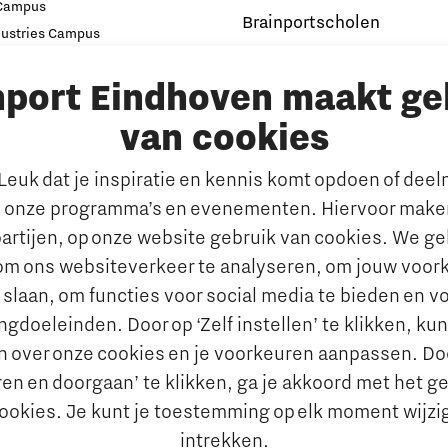
 Campus
Brainportscholen
dustries Campus
ampus Eindhoven
Hybride Docenten in Brai
nport Eindhoven maakt ge
t
Publicaties Brainport voo
s
Onderwijs
van cookies
emen
De Pionier
euk dat je inspiratie en kennis komt opdoen of dee
Whitepapers & Onderzoeken
rkt
 onze programma’s en evenementen. Hiervoor maken
Nieuwsbrief
n behouden van talent
artijen, op onze website gebruik van cookies. We g
Insidr wijst ‘internationa
al talent aantrekken en
om ons websiteverkeer te analyseren, om jouw voor
de weg in onderwijsland
 slaan, om functies voor social media te bieden en v
e jobportals
Maatschappelijk
gdoeleinden. Door op ‘Zelf instellen’ te klikken, ku
 Brainport
n over onze cookies en je voorkeuren aanpassen. Do
Brainport voor Elkaar
vies
en en doorgaan’ te klikken, ga je akkoord met het g
Over Brainport voor Elkaar
aal Ondernemen
cookies. Je kunt je toestemming op elk moment wijzi
Sociale Brainport Agenda
nciering
intrekken.
Lidmaatschap