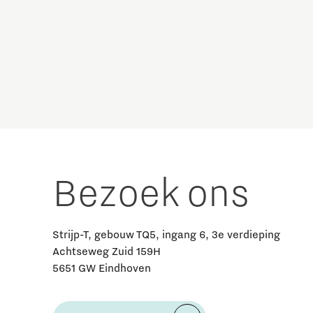
Brainport Industries Campus
High Tech Campus Eindhoven
Strijp District
TU/e Campus
Food
Bezoek ons
Next Tech Food Factories
Strijp-T, gebouw TQ5, ingang 6, 3e verdieping
Achtseweg Zuid 159H
5651 GW Eindhoven