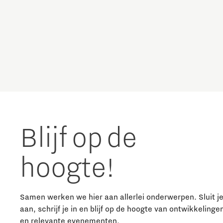
Charging Energy Hubs
The Gate voor tech startups
Hoe bescherm ik mijn idee?
Circulariteit
Brainport Networking Financials
Defence & Space
Design
Integrated Photonics
Duurzaamheid
Blijf op de
Energie
hoogte!
Food
Samen werken we hier aan allerlei onderwerpen. Sluit j
Fotonica
aan, schrijf je in en blijf op de hoogte van ontwikkelinge
en relevante evenementen.