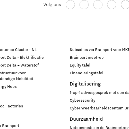
Volg ons
etence Cluster - NL
Subsidies via Brainport voor MK
rt Delta - Elektrificatie
Brainport meet-up
ort Delta – Waterstof
Equity tafel
astructuur voor
Financieringstafel
endige Mobiliteit
Digitalisering
ergy Hubs
1-op-1 adviesgesprek met een 
Cybersecurity
od Factories
Cyber Weerbaarheidscentum Br
Duurzaamheid
 Brainport
Netcongestie in de Brainportreg