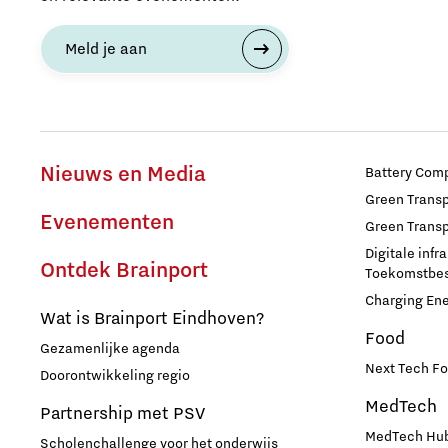
Huisvesting
Meld je aan
Industrie
Innovatie
Nieuws en Media
Battery Comp
Internationaal talent
Green Transpo
Evenementen
Green Transp
Internationalisering Onderwijs
Digitale infr
Ontdek Brainport
Toekomstbest
Charging En
Inwoners
Wat is Brainport Eindhoven?
Food
Gezamenlijke agenda
Leren
Next Tech Fo
Doorontwikkeling regio
MedTech
Partnership met PSV
Maatschappelijk
MedTech Hub
Scholenchallenge voor het onderwijs