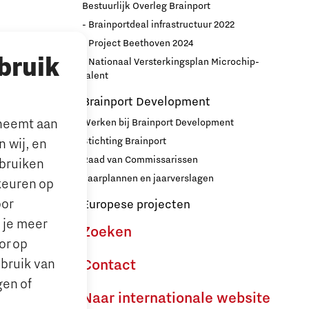
Bestuurlijk Overleg Brainport
- Brainportdeal infrastructuur 2022
nport
- Project Beethoven 2024
bruik
- Nationaal Versterkingsplan Microchip-
r
talent
Brainport Development
lneemt aan
Werken bij Brainport Development
Stichting Brainport
 wij, en
Raad van Commissarissen
ebruiken
le’ ouders
Jaarplannen en jaarverslagen
keuren op
oor
Europese projecten
n je meer
Zoeken
or op
ebruik van
Contact
gen of
Naar internationale website