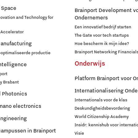
 Space
Brainport Development v
Ondernemers
novation and Technology for
Een innovatief bedrijf starten
Accelerator
The Gate voor tech startups
Manufacturing
Hoe bescherm ik mijn idee?
Brainport Networking Financial
eoptimaliseerde productie
Onderwijs
Intelligence
port
Platform Brainport voor O
y Brabant
Internationalisering Onde
d Photonics
Internationals voor de klas
 nano electronics
Deskundigheidsbevordering
World Citizenship Academy
ngineering
Insidr: kennishub voor internati
campussen in Brainport
Visie