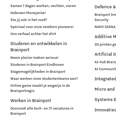
Samen 7 dagen werken, vechten, vieren
Defence &
Medische Technologie
Iedereen Moneywise!
Brainport In
Sta jij ook in het rood?
Security
Micro- en nano-elektronica
Speciaal voor onze newborn pioneers!
NAVO DIANA 
Ons verhaal achter het shirt
Mobiliteit
Additive 
Studeren en ontwikkelen in
3D printen g
Brainport
Netcongestie
Artificial 
Neem plezier maken serieus!
AI-hub Brain
Studeren in Brainport Eindhoven
Ondernemen
AI Communit
Stagemogelijkheden in Brainport
Integrate
Waar werken onze studententeams aan?
Onderwijs
Online game maakt je wegwijs in de
Micro and
Brainportregio
Ontdek Brainport
Systems E
Werken in Brainport
Opschaling energie-innovatie
Doorzoek alle tech- en IT-vacatures in
Innovatie
Brainport
en producten