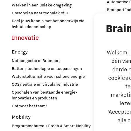
Automotive
Werken in een unieke omgeving
Brainport In
Omscholen naar techniek of IT
PSV partnership
High Tech C
Deel jouw kennis met het onderwijs via
Brai
Strijp Distric
hybride docentschap
Quantum Computing
TU/e Campu
Innovatie
Ondern
Regio Deal Brainport Eindhoven
Energy
Welkom! L
Arbeidsma
één van
Netcongestie in Brainport
Samenwerken
Aantrekken e
derde p
Batterij-technologie en toepassingen
Internationa
Waterstoftransitie voor schone energie
cookies 
Semiconductor
behouden
CO2 neutrale en circulaire industrie
te
Hoe werken d
Opschalen van bestaande energie-
marketin
Startups
Reskilling in
innovaties en producten
leze
Ontmoet het team!
Bedrijfsad
‘Accepter
Strategie & Organisatie
Mobility
Internation
alle 
Hulp bij fina
Programmabureau Green & Smart Mobility
Studenten