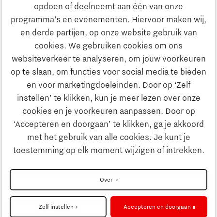
opdoen of deelneemt aan één van onze
Onderwijs
programma’s en evenementen. Hiervoor maken wij,
Ontdek Brainport
en derde partijen, op onze website gebruik van
Maatschappelijk
cookies. We gebruiken cookies om ons
Innovatie
websiteverkeer te analyseren, om jouw voorkeuren
Strategie & Organisatie
op te slaan, om functies voor social media te bieden
Zoeken
en voor marketingdoeleinden. Door op ‘Zelf
Ondernemen
instellen’ te klikken, kun je meer lezen over onze
Contact
cookies en je voorkeuren aanpassen. Door op
‘Accepteren en doorgaan’ te klikken, ga je akkoord
Onderwijs
Naar internationale website
met het gebruik van alle cookies. Je kunt je
toestemming op elk moment wijzigen of intrekken.
Maatschappelijk
Disclaimer
Over
Strategie & Organisatie
Privacyverklaring
Zelf instellen
Accepteren en doorgaan
Cookieinstellingen