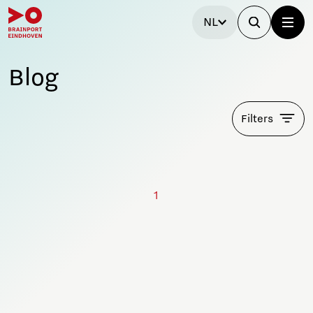
NL
Blog
Filters
1
Blijf op de hoogte!