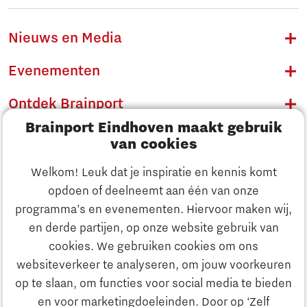
Nieuws en Media
Evenementen
Ontdek Brainport
Brainport Eindhoven maakt gebruik
Innovatie
van cookies
Ondernemen
Welkom! Leuk dat je inspiratie en kennis komt
opdoen of deelneemt aan één van onze
Onderwijs
programma’s en evenementen. Hiervoor maken wij,
Ontdek Brainport
en derde partijen, op onze website gebruik van
Maatschappelijk
cookies. We gebruiken cookies om ons
Innovatie
websiteverkeer te analyseren, om jouw voorkeuren
Strategie & Organisatie
op te slaan, om functies voor social media te bieden
Zoeken
en voor marketingdoeleinden. Door op ‘Zelf