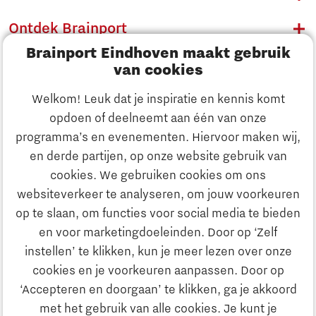
Ontdek Brainport
Brainport Eindhoven maakt gebruik
Innovatie
van cookies
Ondernemen
Welkom! Leuk dat je inspiratie en kennis komt
opdoen of deelneemt aan één van onze
Onderwijs
programma’s en evenementen. Hiervoor maken wij,
Ontdek Brainport
en derde partijen, op onze website gebruik van
Maatschappelijk
cookies. We gebruiken cookies om ons
Innovatie
websiteverkeer te analyseren, om jouw voorkeuren
Strategie & Organisatie
op te slaan, om functies voor social media te bieden
Zoeken
en voor marketingdoeleinden. Door op ‘Zelf
Ondernemen
instellen’ te klikken, kun je meer lezen over onze
Contact
cookies en je voorkeuren aanpassen. Door op
‘Accepteren en doorgaan’ te klikken, ga je akkoord
Onderwijs
Naar internationale website
met het gebruik van alle cookies. Je kunt je