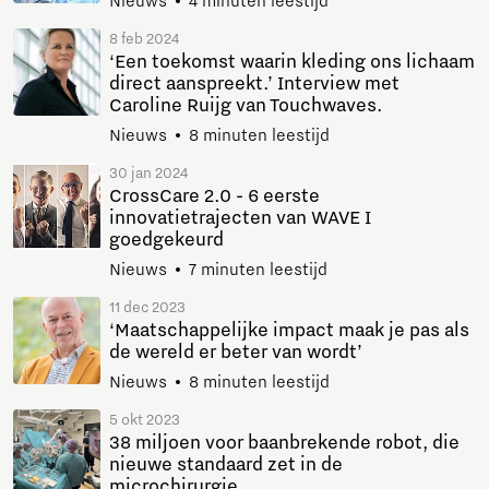
Nieuws
4 minuten leestijd
8 feb 2024
‘Een toekomst waarin kleding ons lichaam
direct aanspreekt.’ Interview met
Caroline Ruijg van Touchwaves.
Nieuws
8 minuten leestijd
30 jan 2024
CrossCare 2.0 - 6 eerste
innovatietrajecten van WAVE I
goedgekeurd
Nieuws
7 minuten leestijd
11 dec 2023
‘Maatschappelijke impact maak je pas als
de wereld er beter van wordt’
Nieuws
8 minuten leestijd
5 okt 2023
38 miljoen voor baanbrekende robot, die
nieuwe standaard zet in de
microchirurgie