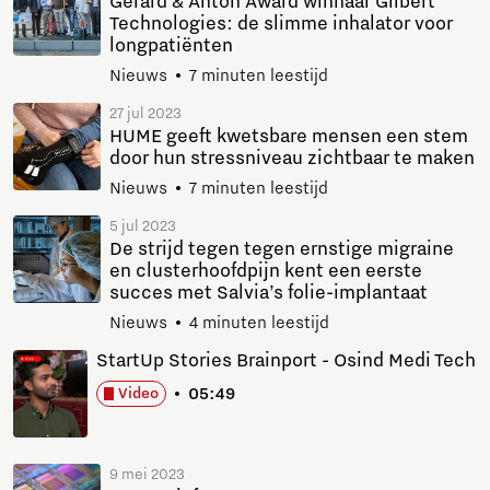
Gerard & Anton Award winnaar Gilbert
Technologies: de slimme inhalator voor
longpatiënten
Nieuws
7 minuten leestijd
27 jul 2023
HUME geeft kwetsbare mensen een stem
door hun stressniveau zichtbaar te maken
Nieuws
7 minuten leestijd
5 jul 2023
De strijd tegen tegen ernstige migraine
en clusterhoofdpijn kent een eerste
succes met Salvia’s folie-implantaat
Nieuws
4 minuten leestijd
StartUp Stories Brainport - Osind Medi Tech
05:49
Video
9 mei 2023