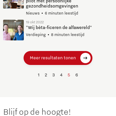
pilot met persoonlijke
gezondheidsomgevingen
Nieuws
6 minuten leestijd
19 okt 2022
"Wij bèta-ficeren de alfawereld"
Verdieping
8 minuten leestijd
Meer resultaten tonen
1
2
3
4
5
6
Blijf op de hoogte!