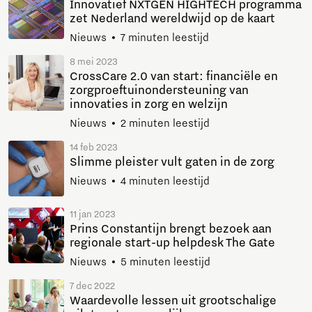
Innovatief NXTGEN HIGHTECH programma
zet Nederland wereldwijd op de kaart
Nieuws
7 minuten leestijd
8 mei 2023
CrossCare 2.0 van start: financiële en
zorgproeftuinondersteuning van
innovaties in zorg en welzijn
Nieuws
2 minuten leestijd
14 feb 2023
Slimme pleister vult gaten in de zorg
Nieuws
4 minuten leestijd
11 jan 2023
Prins Constantijn brengt bezoek aan
regionale start-up helpdesk The Gate
Nieuws
5 minuten leestijd
7 dec 2022
Waardevolle lessen uit grootschalige