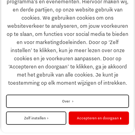
programma’s en evenementen. Hiervoor maken wij,
Ontdek Brainport
en derde partijen, op onze website gebruik van
Maatschappelijk
cookies. We gebruiken cookies om ons
Innovatie
websiteverkeer te analyseren, om jouw voorkeuren
Strategie & Organisatie
op te slaan, om functies voor social media te bieden
Zoeken
en voor marketingdoeleinden. Door op ‘Zelf
Ondernemen
instellen’ te klikken, kun je meer lezen over onze
Contact
cookies en je voorkeuren aanpassen. Door op
‘Accepteren en doorgaan’ te klikken, ga je akkoord
Onderwijs
Naar internationale website
met het gebruik van alle cookies. Je kunt je
toestemming op elk moment wijzigen of intrekken.
Maatschappelijk
Disclaimer
Over
Strategie & Organisatie
Privacyverklaring
Zelf instellen
Accepteren en doorgaan
Cookieinstellingen