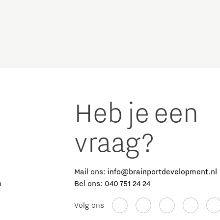
Micro and nano electronics
Heb je een
vraag?
e
Mail ons:
info@brainportdevelopment.nl
n
Bel ons:
040 751 24 24
Volg ons