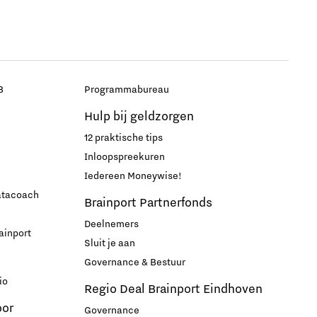
B
Programmabureau
Hulp bij geldzorgen
12 praktische tips
Inloopspreekuren
Iedereen Moneywise!
datacoach
Brainport Partnerfonds
Deelnemers
ainport
Sluit je aan
Governance & Bestuur
io
Regio Deal Brainport Eindhoven
oor
Governance