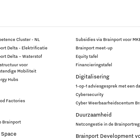
etence Cluster - NL
Subsidies via Brainport voor MK
rt Delta - Elektrificatie
Brainport meet-up
ort Delta – Waterstof
Equity tafel
astructuur voor
Financieringstafel
endige Mobiliteit
Digitalisering
ergy Hubs
1-op-1 adviesgesprek met een 
Cybersecurity
od Factories
Cyber Weerbaarheidscentum Br
Duurzaamheid
 Brainport
Netcongestie in de Brainportreg
 Space
Brainport Development v