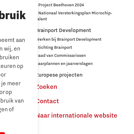
nport
- Project Beethoven 2024
bruik
- Nationaal Versterkingsplan Microchip-
r
talent
Brainport Development
lneemt aan
Werken bij Brainport Development
Stichting Brainport
 wij, en
Raad van Commissarissen
ebruiken
le’ ouders
Jaarplannen en jaarverslagen
keuren op
oor
Europese projecten
n je meer
Zoeken
or op
ebruik van
Contact
gen of
Naar internationale website