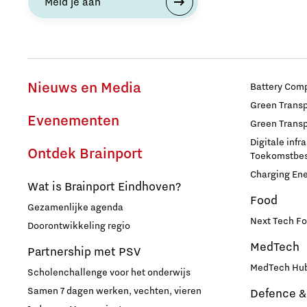
Meld je aan
Industrie
Innovatie
Nieuws en Media
Battery Comp
Internationaal talent
Green Transpo
Evenementen
Green Transp
Internationalisering Onderwijs
Digitale infr
Ontdek Brainport
Toekomstbest
Charging En
Inwoners
Wat is Brainport Eindhoven?
Food
Gezamenlijke agenda
Leren
Next Tech Fo
Doorontwikkeling regio
MedTech
Partnership met PSV
Maatschappelijk
MedTech Hub
Scholenchallenge voor het onderwijs
Samen 7 dagen werken, vechten, vieren
Defence &
Medische Technologie