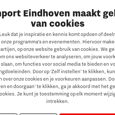
ampus Eindhoven
Hybride Docenten in Brai
nport Eindhoven maakt ge
t
Publicaties Brainport voo
s
Onderwijs
van cookies
emen
De Pionier
euk dat je inspiratie en kennis komt opdoen of dee
Whitepapers & Onderzoeken
rkt
 onze programma’s en evenementen. Hiervoor maken
Nieuwsbrief
n behouden van talent
artijen, op onze website gebruik van cookies. We g
Insidr wijst ‘internationa
al talent aantrekken en
om ons websiteverkeer te analyseren, om jouw voor
de weg in onderwijsland
 slaan, om functies voor social media te bieden en v
e jobportals
Maatschappelijk
gdoeleinden. Door op ‘Zelf instellen’ te klikken, ku
 Brainport
n over onze cookies en je voorkeuren aanpassen. Do
Brainport voor Elkaar
vies
en en doorgaan’ te klikken, ga je akkoord met het g
Over Brainport voor Elkaar
aal Ondernemen
cookies. Je kunt je toestemming op elk moment wijzi
Sociale Brainport Agenda
nciering
intrekken.
Lidmaatschap
ringsgids