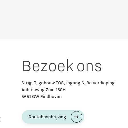
Brainport Industries Campus
High Tech Campus Eindhoven
Strijp District
TU/e Campus
Food
Bezoek ons
Next Tech Food Factories
Strijp-T, gebouw TQ5, ingang 6, 3e verdieping
Achtseweg Zuid 159H
5651 GW Eindhoven
Routebeschrijving