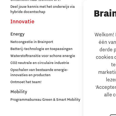
PSV partnership
High Tech C
Deel jouw kennis met het onderwijs via
Brai
Strijp Distric
hybride docentschap
Quantum Computing
TU/e Campu
Innovatie
Ondern
Regio Deal Brainport Eindhoven
Energy
Welkom! L
Arbeidsma
één van
Netcongestie in Brainport
Samenwerken
Aantrekken e
Batterij-technologie en toepassingen
derde p
Internationa
Waterstoftransitie voor schone energie
cookies 
Semiconductor
behouden
CO2 neutrale en circulaire industrie
te
Hoe werken d
Opschalen van bestaande energie-
marketin
Startups
Reskilling in
innovaties en producten
leze
Ontmoet het team!
Bedrijfsad
‘Accepter
Strategie & Organisatie
Mobility
Internation
alle 
Hulp bij fina
Programmabureau Green & Smart Mobility
Studenten
MKB financie