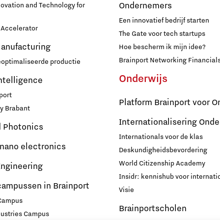
Ondernemers
novation and Technology for
Een innovatief bedrijf starten
Accelerator
The Gate voor tech startups
Manufacturing
Hoe bescherm ik mijn idee?
Brainport Networking Financial
eoptimaliseerde productie
Onderwijs
Intelligence
port
Platform Brainport voor O
y Brabant
Internationalisering Onde
d Photonics
Internationals voor de klas
 nano electronics
Deskundigheidsbevordering
World Citizenship Academy
ngineering
Insidr: kennishub voor internati
campussen in Brainport
Visie
 Campus
Brainportscholen
dustries Campus