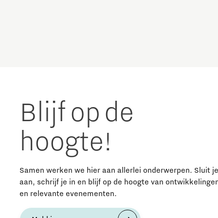
The Gate voor tech startups
Circulariteit
Hoe bescherm ik mijn idee?
Defence & Space
Brainport Networking Financials
Design
Integrated Photonics
Duurzaamheid
Blijf op de
Energie
hoogte!
Food
Samen werken we hier aan allerlei onderwerpen. Sluit j
Fotonica
aan, schrijf je in en blijf op de hoogte van ontwikkelinge
en relevante evenementen.
Huisvesting