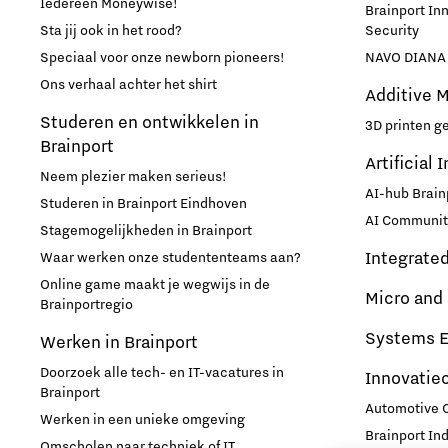
Iedereen Moneywise!
Brainport In
Sta jij ook in het rood?
Security
Micro- en nano-elektronica
Speciaal voor onze newborn pioneers!
NAVO DIANA 
Ons verhaal achter het shirt
Mobiliteit
Additive 
Studeren en ontwikkelen in
3D printen g
Brainport
Netcongestie
Artificial 
Neem plezier maken serieus!
AI-hub Brain
Studeren in Brainport Eindhoven
Ondernemen
AI Communit
Stagemogelijkheden in Brainport
Integrate
Waar werken onze studententeams aan?
Onderwijs
Online game maakt je wegwijs in de
Micro and
Brainportregio
Ontdek Brainport
Systems E
Werken in Brainport
Opschaling energie-innovatie
Doorzoek alle tech- en IT-vacatures in
Innovatie
Brainport
en producten
Automotive
Werken in een unieke omgeving
Brainport In
Omscholen naar techniek of IT