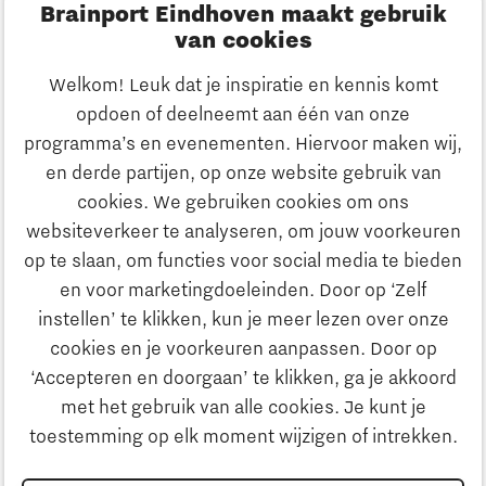
Brainport Eindhoven maakt gebruik
Innovatie
van cookies
Ondernemen
Welkom! Leuk dat je inspiratie en kennis komt
opdoen of deelneemt aan één van onze
Onderwijs
programma’s en evenementen. Hiervoor maken wij,
Ontdek Brainport
en derde partijen, op onze website gebruik van
Maatschappelijk
cookies. We gebruiken cookies om ons
Innovatie
websiteverkeer te analyseren, om jouw voorkeuren
Strategie & Organisatie
op te slaan, om functies voor social media te bieden
Zoeken
en voor marketingdoeleinden. Door op ‘Zelf
Ondernemen
instellen’ te klikken, kun je meer lezen over onze
Contact
cookies en je voorkeuren aanpassen. Door op
‘Accepteren en doorgaan’ te klikken, ga je akkoord
Onderwijs
Naar internationale website
met het gebruik van alle cookies. Je kunt je
toestemming op elk moment wijzigen of intrekken.
Maatschappelijk