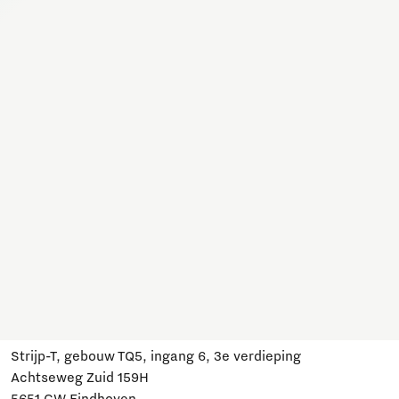
Samen werken we hier aan allerlei onderwerpen. Sluit je
aan, schrijf je in en blijf op de hoogte van ontwikkelingen
en relevante evenementen.
Meld je aan
Heb je een vraag?
Mail ons:
info@brainportdevelopment.nl
Bel ons:
040 751 24 24
Volg ons
Bezoek ons
Strijp-T, gebouw TQ5, ingang 6, 3e verdieping
Achtseweg Zuid 159H
5651 GW Eindhoven