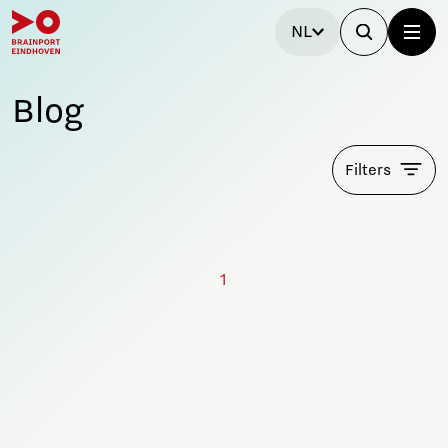
NL
Blog
Filters
1
Blijf op de hoogte!