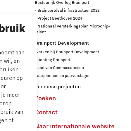
Bestuurlijk Overleg Brainport
- Brainportdeal infrastructuur 2022
nport
- Project Beethoven 2024
bruik
- Nationaal Versterkingsplan Microchip-
r
talent
Brainport Development
lneemt aan
Werken bij Brainport Development
Stichting Brainport
 wij, en
Raad van Commissarissen
ebruiken
le’ ouders
Jaarplannen en jaarverslagen
keuren op
oor
Europese projecten
n je meer
Zoeken
or op
ebruik van
Contact
gen of
Naar internationale website