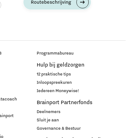
Routebeschrijving
B
Programmabureau
Hulp bij geldzorgen
12 praktische tips
Inloopspreekuren
Iedereen Moneywise!
datacoach
Brainport Partnerfonds
Deelnemers
ainport
Sluit je aan
Governance & Bestuur
io