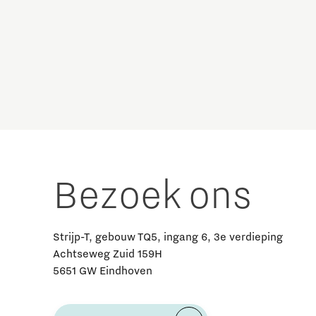
Brainport Industries Campus
High Tech Campus Eindhoven
Strijp District
TU/e Campus
Food
Bezoek ons
Next Tech Food Factories
Strijp-T, gebouw TQ5, ingang 6, 3e verdieping
Achtseweg Zuid 159H
5651 GW Eindhoven