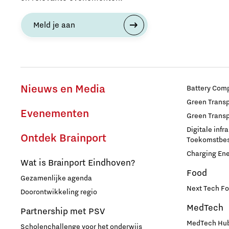
Huisvesting
Meld je aan
Industrie
Innovatie
Nieuws en Media
Battery Comp
Internationaal talent
Green Transpo
Evenementen
Green Transp
Internationalisering Onderwijs
Digitale infr
Ontdek Brainport
Toekomstbest
Charging En
Inwoners
Wat is Brainport Eindhoven?
Food
Gezamenlijke agenda
Leren
Next Tech Fo
Doorontwikkeling regio
MedTech
Partnership met PSV
Maatschappelijk
MedTech Hub
Scholenchallenge voor het onderwijs