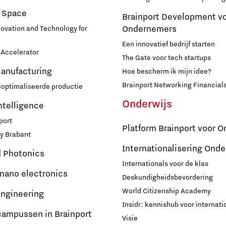
 Space
Brainport Development v
Ondernemers
novation and Technology for
Een innovatief bedrijf starten
Accelerator
The Gate voor tech startups
Manufacturing
Hoe bescherm ik mijn idee?
Brainport Networking Financial
eoptimaliseerde productie
Onderwijs
Intelligence
port
Platform Brainport voor O
y Brabant
Internationalisering Onde
d Photonics
Internationals voor de klas
 nano electronics
Deskundigheidsbevordering
World Citizenship Academy
ngineering
Insidr: kennishub voor internati
campussen in Brainport
Visie