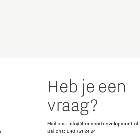
Micro and nano electronics
Heb je een
vraag?
e
Mail ons:
info@brainportdevelopment.nl
n
Bel ons:
040 751 24 24