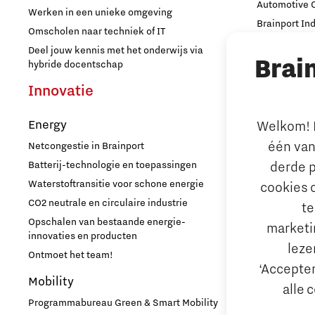
Automotive
Werken in een unieke omgeving
Brainport In
Omscholen naar techniek of IT
PSV partnership
High Tech C
Deel jouw kennis met het onderwijs via
Brai
Strijp Distric
hybride docentschap
Quantum Computing
TU/e Campu
Innovatie
Ondern
Regio Deal Brainport Eindhoven
Energy
Welkom! L
Arbeidsma
één van
Netcongestie in Brainport
Samenwerken
Aantrekken e
derde p
Batterij-technologie en toepassingen
Internationa
Waterstoftransitie voor schone energie
cookies 
Semiconductor
behouden
CO2 neutrale en circulaire industrie
te
Hoe werken d
Opschalen van bestaande energie-
marketin
Startups
Reskilling in
innovaties en producten
leze
Ontmoet het team!
Bedrijfsad
‘Accepter
Strategie & Organisatie
Mobility
Internation
alle 
Hulp bij fina
Programmabureau Green & Smart Mobility
Studenten