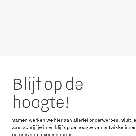
Charging Energy Hubs
The Gate voor tech startups
Hoe bescherm ik mijn idee?
Circulariteit
Brainport Networking Financials
Defence & Space
Design
Integrated Photonics
Duurzaamheid
Blijf op de
Energie
hoogte!
Food
Samen werken we hier aan allerlei onderwerpen. Sluit j
Fotonica
aan, schrijf je in en blijf op de hoogte van ontwikkelinge
en relevante evenementen.