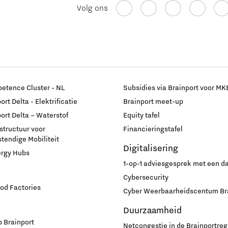
Volg ons
etence Cluster - NL
Subsidies via Brainport voor MK
rt Delta - Elektrificatie
Brainport meet-up
ort Delta – Waterstof
Equity tafel
astructuur voor
Financieringstafel
endige Mobiliteit
Digitalisering
ergy Hubs
1-op-1 adviesgesprek met een 
Cybersecurity
od Factories
Cyber Weerbaarheidscentum Br
Duurzaamheid
 Brainport
Netcongestie in de Brainportreg