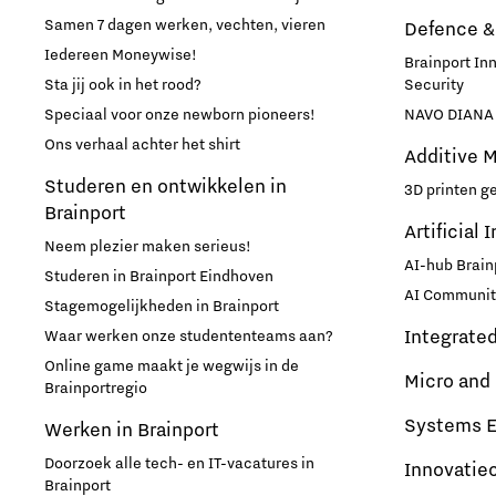
Samen 7 dagen werken, vechten, vieren
Defence &
Medische Technologie
Iedereen Moneywise!
Brainport In
Sta jij ook in het rood?
Security
Micro- en nano-elektronica
Speciaal voor onze newborn pioneers!
NAVO DIANA 
Ons verhaal achter het shirt
Mobiliteit
Additive 
Studeren en ontwikkelen in
3D printen g
Brainport
Netcongestie
Artificial 
Neem plezier maken serieus!
AI-hub Brain
Studeren in Brainport Eindhoven
Ondernemen
AI Communit
Stagemogelijkheden in Brainport
Integrate
Waar werken onze studententeams aan?
Onderwijs
Online game maakt je wegwijs in de
Micro and
Brainportregio
Ontdek Brainport
Systems E
Werken in Brainport
Opschaling energie-innovatie
Doorzoek alle tech- en IT-vacatures in
Innovatie
Brainport
en producten