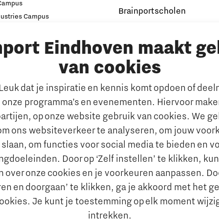
 Campus
Brainportscholen
dustries Campus
ampus Eindhoven
Hybride Docenten in Brai
nport Eindhoven maakt ge
t
Publicaties Brainport voo
s
Onderwijs
van cookies
emen
De Pionier
euk dat je inspiratie en kennis komt opdoen of dee
Whitepapers & Onderzoeken
rkt
 onze programma’s en evenementen. Hiervoor maken
Nieuwsbrief
n behouden van talent
artijen, op onze website gebruik van cookies. We g
Insidr wijst ‘internationa
al talent aantrekken en
om ons websiteverkeer te analyseren, om jouw voor
de weg in onderwijsland
 slaan, om functies voor social media te bieden en v
e jobportals
Maatschappelijk
gdoeleinden. Door op ‘Zelf instellen’ te klikken, ku
 Brainport
n over onze cookies en je voorkeuren aanpassen. Do
Brainport voor Elkaar
vies
en en doorgaan’ te klikken, ga je akkoord met het g
Over Brainport voor Elkaar
aal Ondernemen
cookies. Je kunt je toestemming op elk moment wijzi
Sociale Brainport Agenda
nciering
intrekken.
Lidmaatschap