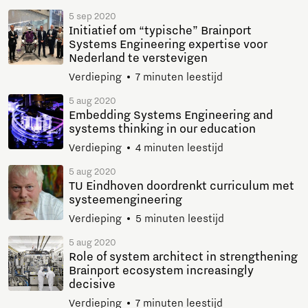
5 sep 2020
Initiatief om “typische” Brainport
Systems Engineering expertise voor
Nederland te verstevigen
Verdieping
7 minuten leestijd
5 aug 2020
Embedding Systems Engineering and
systems thinking in our education
Verdieping
4 minuten leestijd
5 aug 2020
TU Eindhoven doordrenkt curriculum met
systeemengineering
Verdieping
5 minuten leestijd
5 aug 2020
Role of system architect in strengthening
Brainport ecosystem increasingly
decisive
Verdieping
7 minuten leestijd