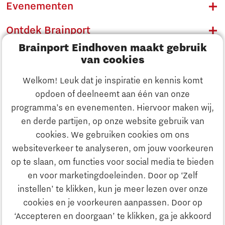
Evenementen
Ontdek Brainport
Brainport Eindhoven maakt gebruik
Innovatie
van cookies
Ondernemen
Welkom! Leuk dat je inspiratie en kennis komt
opdoen of deelneemt aan één van onze
Onderwijs
programma’s en evenementen. Hiervoor maken wij,
Ontdek Brainport
en derde partijen, op onze website gebruik van
Maatschappelijk
cookies. We gebruiken cookies om ons
Innovatie
websiteverkeer te analyseren, om jouw voorkeuren
Strategie & Organisatie
op te slaan, om functies voor social media te bieden
Zoeken
en voor marketingdoeleinden. Door op ‘Zelf
Ondernemen
instellen’ te klikken, kun je meer lezen over onze
Contact
cookies en je voorkeuren aanpassen. Door op
‘Accepteren en doorgaan’ te klikken, ga je akkoord
Onderwijs
Naar internationale website