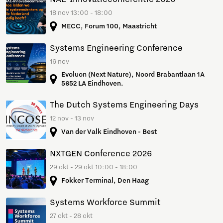
18 nov 13:00 - 18:00
MECC, Forum 100, Maastricht
Systems Engineering Conference
16 nov
Evoluon (Next Nature), Noord Brabantlaan 1A
5652 LA Eindhoven.
The Dutch Systems Engineering Days
12 nov - 13 nov
Van der Valk Eindhoven - Best
NXTGEN Conference 2026
29 okt - 29 okt 10:00 - 18:00
Fokker Terminal, Den Haag
Systems Workforce Summit
27 okt - 28 okt