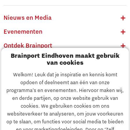
Nieuws en Media
Evenementen
Ontdek Brainport
Brainport Eindhoven maakt gebruik
Innovatie
van cookies
Ondernemen
Welkom! Leuk dat je inspiratie en kennis komt
opdoen of deelneemt aan één van onze
Onderwijs
programma’s en evenementen. Hiervoor maken wij,
Ontdek Brainport
en derde partijen, op onze website gebruik van
Maatschappelijk
cookies. We gebruiken cookies om ons
Innovatie
websiteverkeer te analyseren, om jouw voorkeuren
Strategie & Organisatie
op te slaan, om functies voor social media te bieden
Zoeken
en voor marketingdoeleinden. Door op ‘Zelf