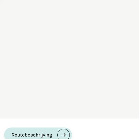
Meld je aan
Heb je een vraag?
Mail ons:
info@brainportdevelopment.nl
Bel ons:
040 751 24 24
Volg ons
Bezoek ons
Strijp-T, gebouw TQ5, ingang 6, 3e verdieping
Achtseweg Zuid 159H
5651 GW Eindhoven
Routebeschrijving