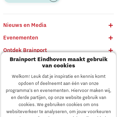
Nieuws en Media
Evenementen
Ontdek Brainport
Brainport Eindhoven maakt gebruik
Innovatie
van cookies
Ondernemen
Welkom! Leuk dat je inspiratie en kennis komt
opdoen of deelneemt aan één van onze
Onderwijs
programma’s en evenementen. Hiervoor maken wij,
Ontdek Brainport
en derde partijen, op onze website gebruik van
Maatschappelijk
cookies. We gebruiken cookies om ons
Innovatie
websiteverkeer te analyseren, om jouw voorkeuren
Strategie & Organisatie