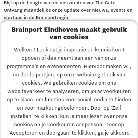
Blijf op de hoogte van de activiteiten van The Gate.
Ontvang maandelijks onze update over nieuws, events en
startups in de Brainportregio.
Brainport Eindhoven maakt gebruik
Meld je aan
van cookies
Welkom! Leuk dat je inspiratie en kennis komt
Heb je een vraag?
opdoen of deelneemt aan één van onze
programma’s en evenementen. Hiervoor maken wij,
E-mailadres:
info@thegate.tech
en derde partijen, op onze website gebruik van
Volg ons
cookies. We gebruiken cookies om ons
websiteverkeer te analyseren, om jouw voorkeuren
Bezoekadres walk-in hours &
op te slaan, om functies voor social media te bieden
The Gate Academy
en voor marketingdoeleinden. Door op ‘Zelf
instellen’ te klikken, kun je meer lezen over onze
Eindhoven University of Technology
cookies en je voorkeuren aanpassen. Door op
Alpha Hub, 2e verdieping
‘Accepteren en doorgaan’ te klikken, ga je akkoord
Het Eeuwsel 57, 5612 AS Eindhoven