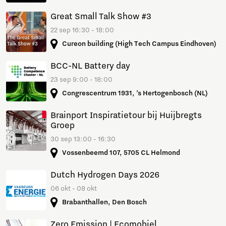
Great Small Talk Show #3
22 sep 16:30 - 18:00
Cureon building (High Tech Campus Eindhoven)
BCC-NL Battery day
23 sep 9:00 - 18:00
Congrescentrum 1931, ’s Hertogenbosch (NL)
Brainport Inspiratietour bij Huijbregts
Groep
30 sep 13:00 - 16:30
Vossenbeemd 107, 5705 CL Helmond
Dutch Hydrogen Days 2026
06 okt - 08 okt
Brabanthallen, Den Bosch
Zero Emission | Ecomobiel