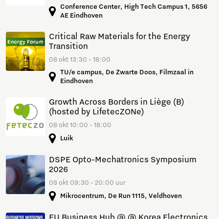
Conference Center, High Tech Campus 1, 5656
AE Eindhoven
Critical Raw Materials for the Energy
Transition
08 okt 13:30 - 18:00
TU/e campus, De Zwarte Doos, Filmzaal in
Eindhoven
Growth Across Borders in Liège (B)
(hosted by LifetecZONe)
08 okt 10:00 - 18:00
Luik
DSPE Opto-Mechatronics Symposium
2026
08 okt 09:30 - 20:00 uur
Mikrocentrum, De Run 1115, Veldhoven
EU Business Hub @ @ Korea Electronics