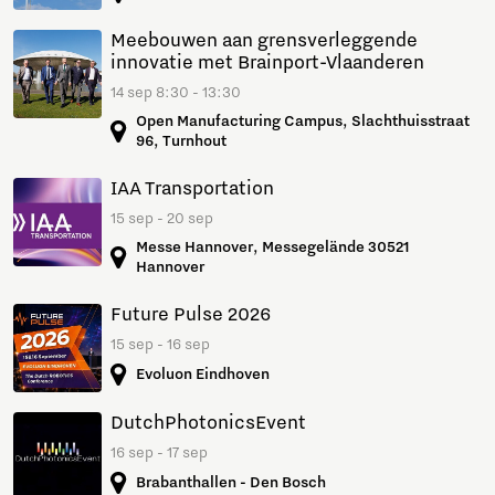
Meebouwen aan grensverleggende
innovatie met Brainport-Vlaanderen
14 sep 8:30 - 13:30
Open Manufacturing Campus, Slachthuisstraat
96, Turnhout
IAA Transportation
15 sep - 20 sep
Messe Hannover, Messegelände 30521
Hannover
Future Pulse 2026
15 sep - 16 sep
Evoluon Eindhoven
DutchPhotonicsEvent
16 sep - 17 sep
Brabanthallen - Den Bosch